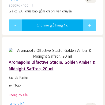
20
2050
Kč
/ 100 ml
Giá có VAT chưa bao gồm chi phí vận chuyển
Cho vào giỏ hàng 1
c.
Aromapolis Olfactive Studio. Golden Amber &
Midnight Saffron, 20 ml
Eau de Parfum
#423512
Không có sẵn
Kč
đ.