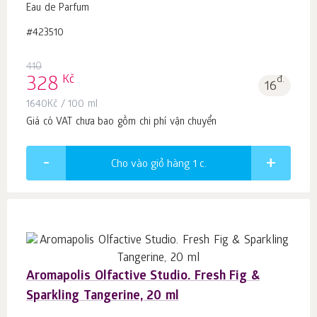
Eau de Parfum
#423510
410
Kč
328
đ.
16
1640
Kč
/ 100 ml
Giá có VAT chưa bao gồm chi phí vận chuyển
Cho vào giỏ hàng 1
c.
Aromapolis Olfactive Studio. Fresh Fig &
Sparkling Tangerine, 20 ml