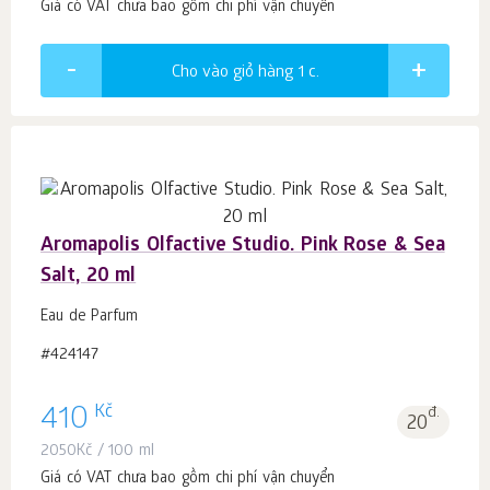
Giá có VAT chưa bao gồm chi phí vận chuyển
Cho vào giỏ hàng 1
c.
Aromapolis Olfactive Studio. Pink Rose & Sea
Salt, 20 ml
Eau de Parfum
#424147
Kč
410
đ.
20
2050
Kč
/ 100 ml
Giá có VAT chưa bao gồm chi phí vận chuyển