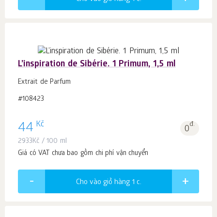
L’inspiration de Sibérie. 1 Primum, 1,5 ml
Extrait de Parfum
#108423
Kč
44
đ.
0
2933
Kč
/ 100 ml
Giá có VAT chưa bao gồm chi phí vận chuyển
Cho vào giỏ hàng 1
c.