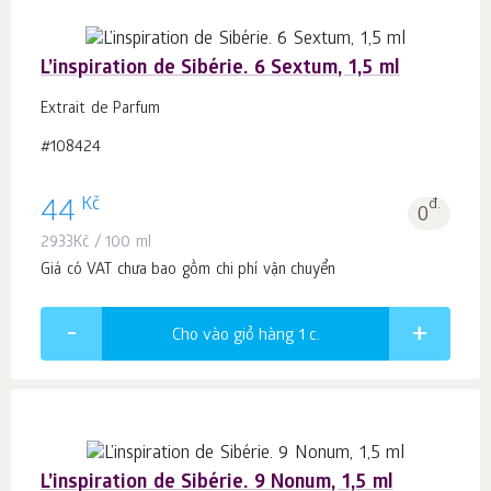
L’inspiration de Sibérie. 6 Sextum, 1,5 ml
Extrait de Parfum
#108424
Kč
44
đ.
0
2933
Kč
/ 100 ml
Giá có VAT chưa bao gồm chi phí vận chuyển
Cho vào giỏ hàng 1
c.
L’inspiration de Sibérie. 9 Nonum, 1,5 ml