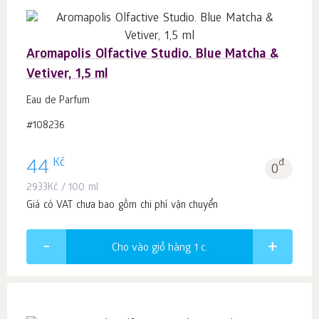
Aromapolis Olfactive Studio. Blue Matcha &
Vetiver, 1,5 ml
Eau de Parfum
#108236
Kč
44
đ.
0
2933
Kč
/ 100 ml
Giá có VAT chưa bao gồm chi phí vận chuyển
Cho vào giỏ hàng 1
c.