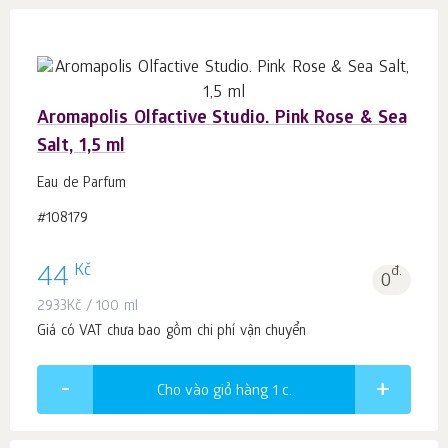
Aromapolis Olfactive Studio. Pink Rose & Sea
Salt, 1,5 ml
Eau de Parfum
#108179
Kč
44
đ.
0
2933
Kč
/ 100 ml
Giá có VAT chưa bao gồm chi phí vận chuyển
Cho vào giỏ hàng 1
c.