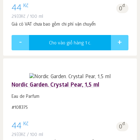
Kč
44
đ.
0
2933
Kč
/ 100 ml
Giá có VAT chưa bao gồm chi phí vận chuyển
Cho vào giỏ hàng 1
c.
Nordic Garden. Crystal Pear, 1,5 ml
Eau de Parfum
#108375
Kč
44
đ.
0
2933
Kč
/ 100 ml