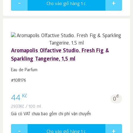
Cho vào giỏ hàng 1
c.
Aromapolis Olfactive Studio. Fresh Fig &
Sparkling Tangerine, 1,5 ml
Eau de Parfum
#108176
Kč
44
đ.
0
2933
Kč
/ 100 ml
Giá có VAT chưa bao gồm chi phí vận chuyển
Cho vào giỏ hàng 1
c.