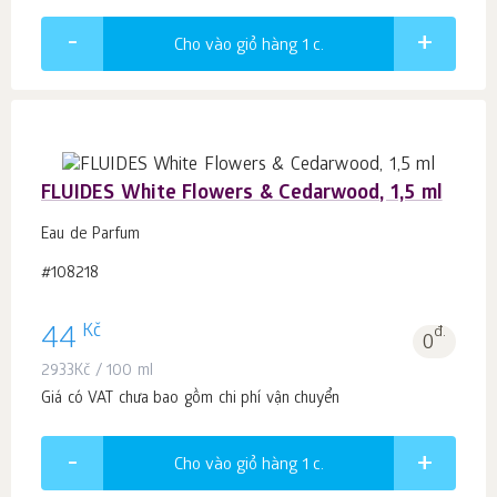
Cho vào giỏ hàng 1
c.
FLUIDES White Flowers & Cedarwood, 1,5 ml
Eau de Parfum
#108218
Kč
44
đ.
0
2933
Kč
/ 100 ml
Giá có VAT chưa bao gồm chi phí vận chuyển
Cho vào giỏ hàng 1
c.