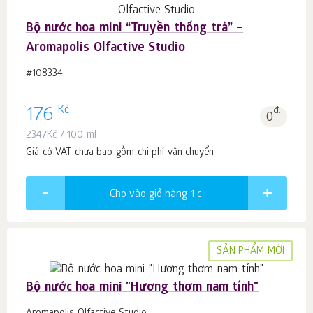
Bộ nước hoa mini “Truyền thống trà” –
Aromapolis Olfactive Studio
#108334
Kč
176
đ.
0
2347
Kč
/ 100 ml
Giá có VAT chưa bao gồm chi phí vận chuyển
Cho vào giỏ hàng 1
c.
SẢN PHẨM MỚI
Bộ nước hoa mini "Hương thơm nam tính"