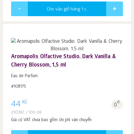
Cho vào giỏ hàng 1
c.
Aromapolis Olfactive Studio. Dark Vanilla &
Cherry Blossom, 1,5 ml
Eau de Parfum
#108175
Kč
44
đ.
0
2933
Kč
/ 100 ml
Giá có VAT chưa bao gồm chi phí vận chuyển