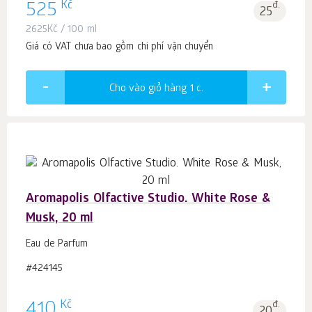
Kč
525
đ.
25
2625
Kč
/ 100 ml
Giá có VAT chưa bao gồm chi phí vận chuyển
Cho vào giỏ hàng 1
c.
Aromapolis Olfactive Studio. White Rose &
Musk, 20 ml
Eau de Parfum
#424145
Kč
410
đ.