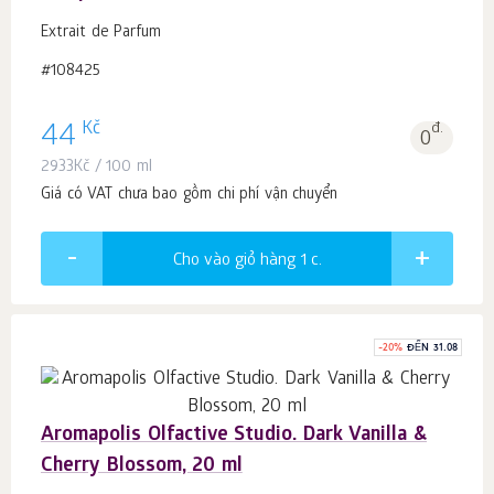
Extrait de Parfum
#108425
Kč
44
đ.
0
2933
Kč
/ 100 ml
Giá có VAT chưa bao gồm chi phí vận chuyển
Cho vào giỏ hàng 1
c.
-
20
%
ĐẾN 31.08
Aromapolis Olfactive Studio. Dark Vanilla &
Cherry Blossom, 20 ml