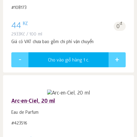
#108173
Kč
44
đ.
0
2933
Kč
/ 100 ml
Giá có VAT chưa bao gồm chi phí vận chuyển
Cho vào giỏ hàng 1
c.
Arc-en-Ciel, 20 ml
Eau de Parfum
#423516