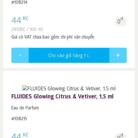
#108214
Kč
44
đ.
0
2933
Kč
/ 100 ml
Giá có VAT chưa bao gồm chi phí vận chuyển
Cho vào giỏ hàng 1
c.
FLUIDES Glowing Citrus & Vetiver, 1,5 ml
Eau de Parfum
#108215
Kč
đ.