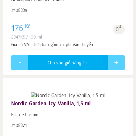
Aromapolis Olfactive Studio
#108339
Kč
176
đ.
0
2347
Kč
/ 100 ml
Giá có VAT chưa bao gồm chi phí vận chuyển
Cho vào giỏ hàng 1
c.
Nordic Garden. Icy Vanilla, 1,5 ml
Eau de Parfum
#108374