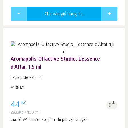
Cho vào giỏ hàng 1
c.
Aromapolis Olfactive Studio. L'essence
d'Altai, 1,5 ml
Extrait de Parfum
#108174
Kč
44
đ.
0
2933
Kč
/ 100 ml
Giá có VAT chưa bao gồm chi phí vận chuyển