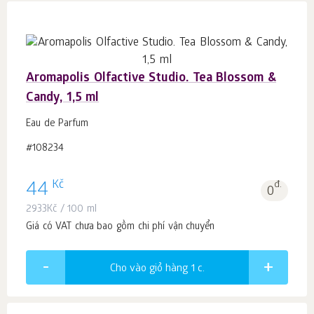
Aromapolis Olfactive Studio. Tea Blossom &
Candy, 1,5 ml
Eau de Parfum
#108234
Kč
44
đ.
0
2933
Kč
/ 100 ml
Giá có VAT chưa bao gồm chi phí vận chuyển
Cho vào giỏ hàng 1
c.