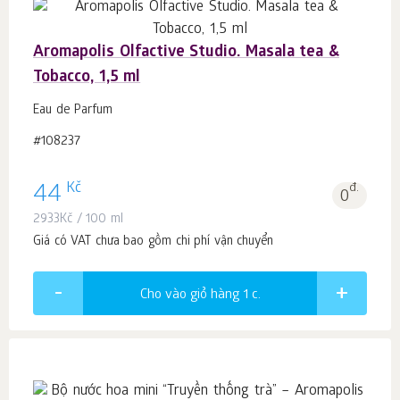
Aromapolis Olfactive Studio. Masala tea &
Tobacco, 1,5 ml
Eau de Parfum
#108237
Kč
44
đ.
0
2933
Kč
/ 100 ml
Giá có VAT chưa bao gồm chi phí vận chuyển
Cho vào giỏ hàng 1
c.