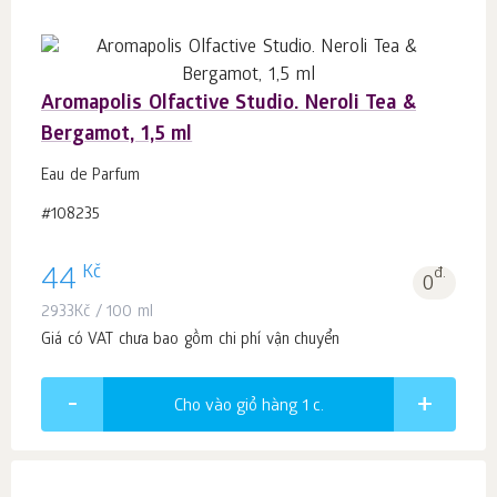
Aromapolis Olfactive Studio. Neroli Tea &
Bergamot, 1,5 ml
Eau de Parfum
#108235
Kč
44
đ.
0
2933
Kč
/ 100 ml
Giá có VAT chưa bao gồm chi phí vận chuyển
Cho vào giỏ hàng 1
c.