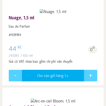
Nuage, 1,5 ml
Eau de Parfum
#108184
Kč
44
đ.
0
2933
Kč
/ 100 ml
Giá có VAT chưa bao gồm chi phí vận chuyển
Cho vào giỏ hàng 1
c.