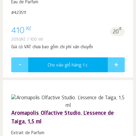
Eau de Parfum
#423511
Kč
410
đ.
20
2050
Kč
/ 100 ml
Giá có VAT chưa bao gồm chi phí vận chuyển
Cho vào giỏ hàng 1
c.
Aromapolis Olfactive Studio. L'essence de
Taiga, 1,5 ml
Extrait de Parfum