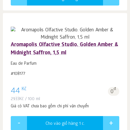
Aromapolis Olfactive Studio. Golden Amber &
Midnight Saffron, 1,5 ml
Eau de Parfum
#108177
Kč
44
đ.
0
2933
Kč
/ 100 ml
Giá có VAT chưa bao gồm chi phí vận chuyển
Cho vào giỏ hàng 1
c.