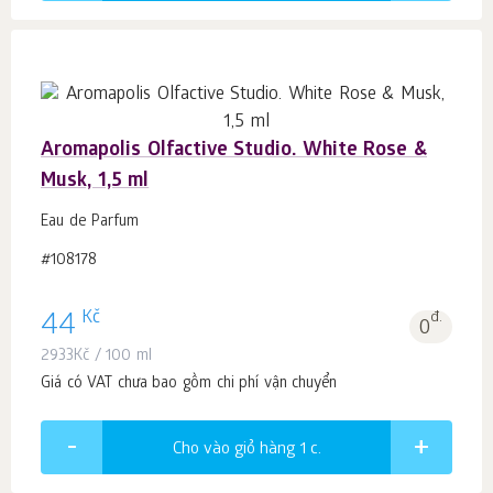
Aromapolis Olfactive Studio. White Rose &
Musk, 1,5 ml
Eau de Parfum
#108178
Kč
44
đ.
0
2933
Kč
/ 100 ml
Giá có VAT chưa bao gồm chi phí vận chuyển
Cho vào giỏ hàng 1
c.