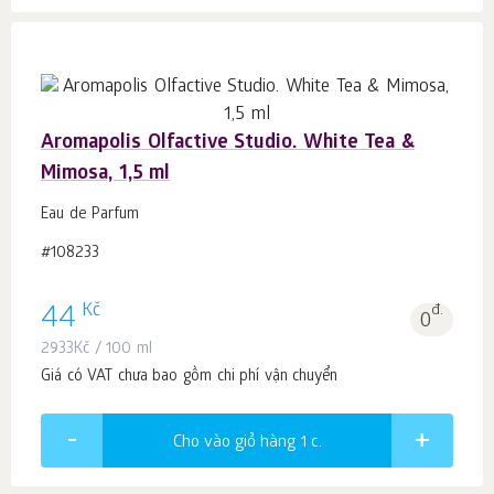
Aromapolis Olfactive Studio. White Tea &
Mimosa, 1,5 ml
Eau de Parfum
#108233
Kč
44
đ.
0
2933
Kč
/ 100 ml
Giá có VAT chưa bao gồm chi phí vận chuyển
Cho vào giỏ hàng 1
c.