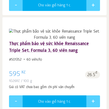
Cho vào giỏ hàng 1
c.
Thực phẩm bảo vệ sức khỏe Renaissance
Triple Set. Formula 3, 60 viên nang
#501352
60 viên/lọ
Kč
595
đ.
26.5
1026
Kč
/ 100 g
Giá có VAT chưa bao gồm chi phí vận chuyển
Cho vào giỏ hàng 1
c.