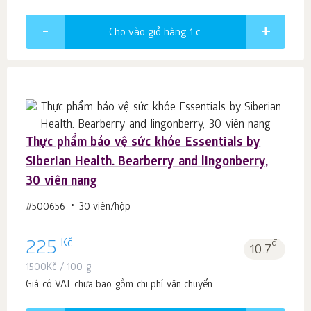
Cho vào giỏ hàng 1
c.
Thực phẩm bảo vệ sức khỏe Essentials by
Siberian Health. Bearberry and lingonberry,
30 viên nang
#500656
30 viên/hộp
Kč
225
đ.
10.7
1500
Kč
/ 100 g
Giá có VAT chưa bao gồm chi phí vận chuyển