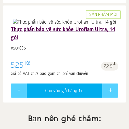
SẢN PHẨM MỚI
Thực phẩn bảo vệ sức khỏe Uroflam Ultra, 14
gói
#501836
Kč
525
đ.
22.5
Giá có VAT chưa bao gồm chi phí vận chuyển
Cho vào giỏ hàng 1
c.
Bạn nên ghé thăm: