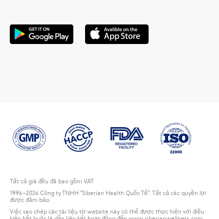
Tất cả giá đều đã bao gồm VAT
1996
–2026 Công ty TNHH "Siberian Health Quốc Tế". Tất cả các quyền lợi
được đảm bảo.
Việc sao chép các tài liệu từ website này có thể được thực hiện với điều
kiện bắt buộc là dẫn liên kết hoạt động đến www.siberianwellness.com.