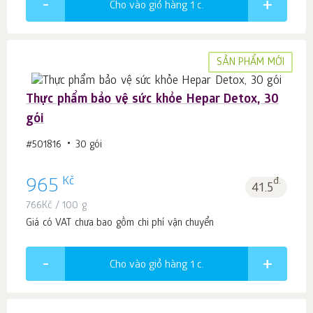
Cho vào giỏ hàng 1
c.
SẢN PHẨM MỚI
Thực phẩm bảo vệ sức khỏe Hepar Detox, 30
gói
#501816
30 gói
Kč
965
đ.
41.5
766
Kč
/ 100 g
Giá có VAT chưa bao gồm chi phí vận chuyển
Cho vào giỏ hàng 1
c.