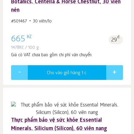
Botanics. Centella & Horse Chestnut, 30 viên
nén
#501467
30 viên/lọ
Kč
665
đ.
29
1478
Kč
/ 100 g
Giá có VAT chưa bao gồm chi phí vận chuyển
Cho vào giỏ hàng 1
c.
Thực phẩm bảo vệ sức khỏe Essential
Minerals. Silicium (Silicon), 60 viên nang