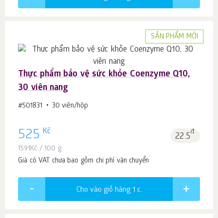
SẢN PHẨM MỚI
Thực phẩm bảo vệ sức khỏe Coenzyme Q10,
30 viên nang
#501831
30 viên/hộp
Kč
525
đ.
22.5
1591
Kč
/ 100 g
Giá có VAT chưa bao gồm chi phí vận chuyển
Cho vào giỏ hàng 1
c.