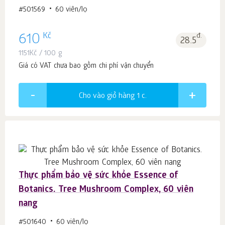
#501569
60 viên/lọ
Kč
610
đ.
28.5
1151
Kč
/ 100 g
Giá có VAT chưa bao gồm chi phí vận chuyển
Cho vào giỏ hàng 1
c.
Thực phẩm bảo vệ sức khỏe Essence of
Botanics. Tree Mushroom Complex, 60 viên
nang
#501640
60 viên/lọ