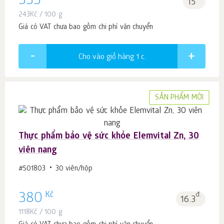
355
15
243
Kč
/ 100 g
Giá có VAT chưa bao gồm chi phí vận chuyển
Cho vào giỏ hàng 1
c.
SẢN PHẨM MỚI
Thực phẩm bảo vệ sức khỏe Elemvital Zn, 30
viên nang
#501803
30 viên/hộp
Kč
380
đ.
16.3
1118
Kč
/ 100 g