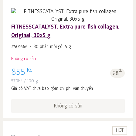
FITNESSCATALYST. Extra pure fish collagen.
Original, 30x5 g
#501666
30 phần mỗi gói 5 g
Không có sẵn
Kč
855
đ.
28
570
Kč
/ 100 g
Giá có VAT chưa bao gồm chi phí vận chuyển
Không có sẵn
HOT