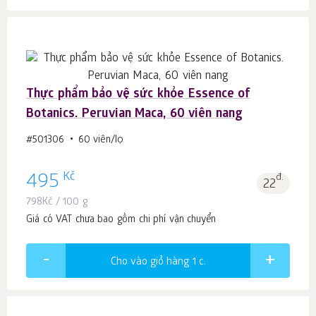
Thực phẩm bảo vệ sức khỏe Essence of
Botanics. Peruvian Maca, 60 viên nang
#501306
60 viên/lọ
Kč
495
đ.
22
798
Kč
/ 100 g
Giá có VAT chưa bao gồm chi phí vận chuyển
Cho vào giỏ hàng 1
c.