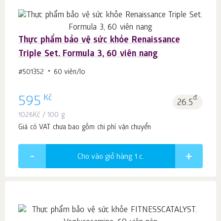
Thực phẩm bảo vệ sức khỏe Renaissance
Triple Set. Formula 3, 60 viên nang
#501352
60 viên/lọ
Kč
595
đ.
26.5
1026
Kč
/ 100 g
Giá có VAT chưa bao gồm chi phí vận chuyển
Cho vào giỏ hàng 1
c.