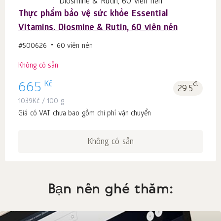
Thực phẩm bảo vệ sức khỏe Essential
Vitamins. Diosmine & Rutin, 60 viên nén
#500626
60 viên nén
Không có sẵn
Kč
665
đ.
29.5
1039
Kč
/ 100 g
Giá có VAT chưa bao gồm chi phí vận chuyển
Không có sẵn
Bạn nên ghé thăm: