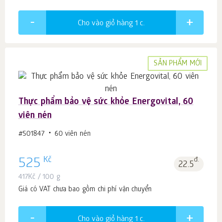
Cho vào giỏ hàng 1
c.
SẢN PHẨM MỚI
Thực phẩm bảo vệ sức khỏe Energovital, 60
viên nén
#501847
60 viên nén
Kč
525
đ.
22.5
417
Kč
/ 100 g
Giá có VAT chưa bao gồm chi phí vận chuyển
Cho vào giỏ hàng 1
c.