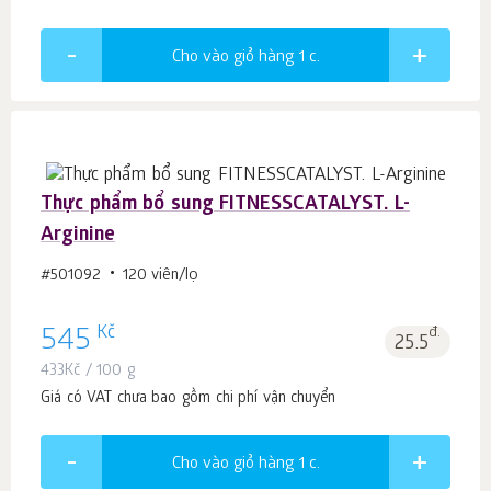
Cho vào giỏ hàng 1
c.
Thực phẩm bổ sung FITNESSCATALYST. L-
Arginine
#501092
120 viên/lọ
Kč
545
đ.
25.5
433
Kč
/ 100 g
Giá có VAT chưa bao gồm chi phí vận chuyển
Cho vào giỏ hàng 1
c.