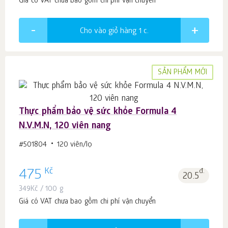
Giá có VAT chưa bao gồm chi phí vận chuyển
Cho vào giỏ hàng 1
c.
SẢN PHẨM MỚI
Thực phẩm bảo vệ sức khỏe Formula 4
N.V.M.N, 120 viên nang
#501804
120 viên/lọ
Kč
475
đ.
20.5
349
Kč
/ 100 g
Giá có VAT chưa bao gồm chi phí vận chuyển