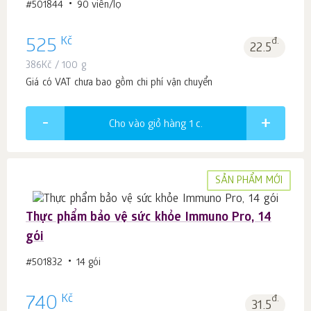
#501844
90 viên/lọ
Kč
525
đ.
22.5
386
Kč
/ 100 g
Giá có VAT chưa bao gồm chi phí vận chuyển
Cho vào giỏ hàng 1
c.
SẢN PHẨM MỚI
Thực phẩm bảo vệ sức khỏe Immuno Pro, 14
gói
#501832
14 gói
Kč
740
đ.
31.5