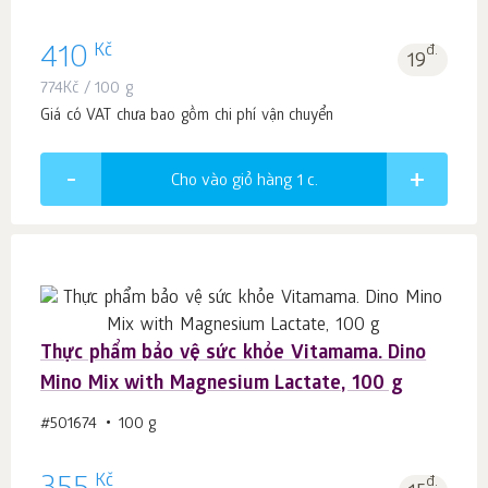
Kč
410
đ.
19
774
Kč
/ 100 g
Giá có VAT chưa bao gồm chi phí vận chuyển
Cho vào giỏ hàng 1
c.
Thực phẩm bảo vệ sức khỏe Vitamama. Dino
Mino Mix with Magnesium Lactate, 100 g
#501674
100 g
Kč
đ.