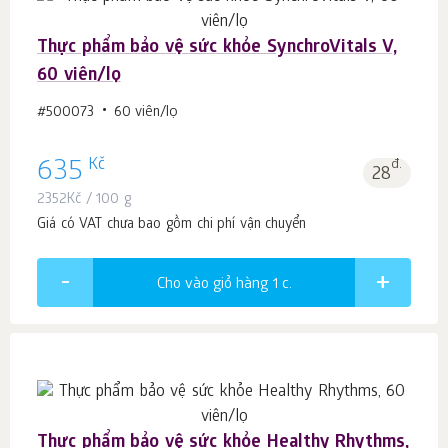
Thực phẩm bảo vệ sức khỏe SynchroVitals V,
60 viên/lọ
#500073
60 viên/lọ
Kč
635
đ.
28
2352
Kč
/ 100 g
Giá có VAT chưa bao gồm chi phí vận chuyển
Cho vào giỏ hàng 1
c.
Thực phẩm bảo vệ sức khỏe Healthy Rhythms,