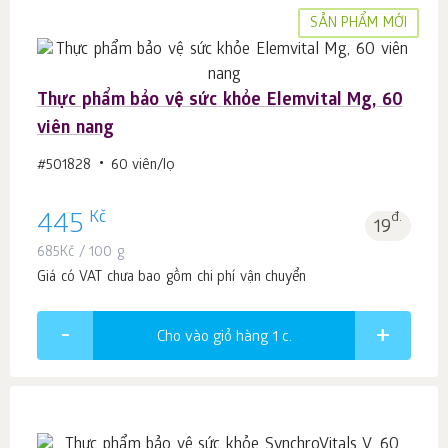
SẢN PHẨM MỚI
Thực phẩm bảo vệ sức khỏe Elemvital Mg, 60
viên nang
#501828
60 viên/lọ
Kč
445
đ.
19
685
Kč
/ 100 g
Giá có VAT chưa bao gồm chi phí vận chuyển
Cho vào giỏ hàng 1
c.