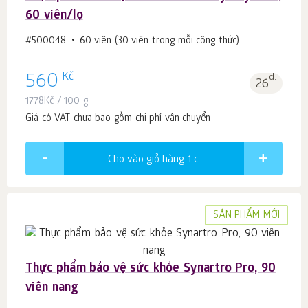
60 viên/lọ
#500048
60 viên (30 viên trong mỗi công thức)
Kč
560
đ.
26
1778
Kč
/ 100 g
Giá có VAT chưa bao gồm chi phí vận chuyển
Cho vào giỏ hàng 1
c.
SẢN PHẨM MỚI
Thực phẩm bảo vệ sức khỏe Synartro Pro, 90
viên nang