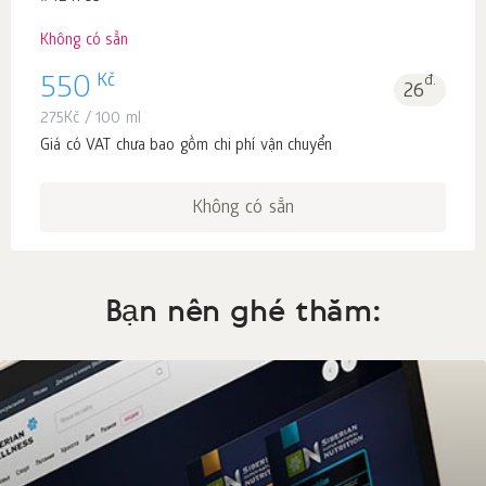
Không có sẵn
Kč
550
đ.
26
275
Kč
/ 100 ml
Giá có VAT chưa bao gồm chi phí vận chuyển
Không có sẵn
Bạn nên ghé thăm: