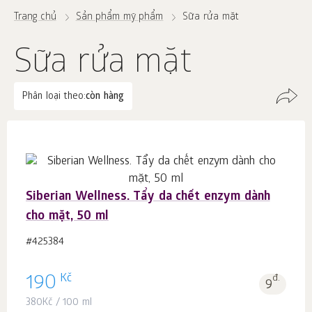
Trang chủ
Sản phẩm mỹ phẩm
Sữa rửa mặt
Sữa rửa mặt
Phân loại theo:
còn hàng
Siberian Wellness. Tẩy da chết enzym dành
cho mặt, 50 ml
#425384
Kč
190
đ.
9
380
Kč
/ 100 ml