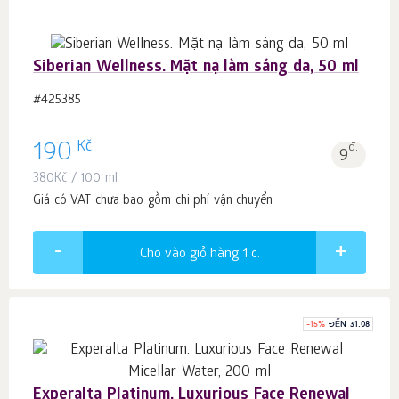
Siberian Wellness. Mặt nạ làm sáng da, 50 ml
#425385
Kč
190
đ.
9
380
Kč
/ 100 ml
Giá có VAT chưa bao gồm chi phí vận chuyển
Cho vào giỏ hàng 1
c.
-
15
%
ĐẾN 31.08
Experalta Platinum. Luxurious Face Renewal