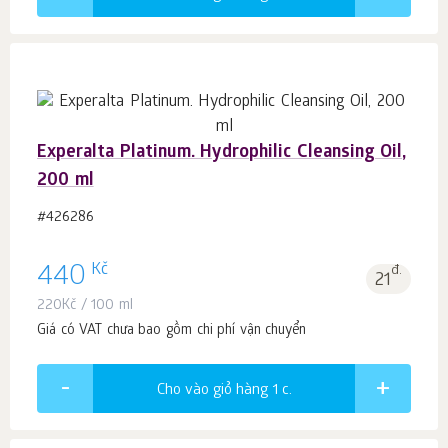
Experalta Platinum. Hydrophilic Cleansing Oil,
200 ml
#426286
Kč
440
đ.
21
220
Kč
/ 100 ml
Giá có VAT chưa bao gồm chi phí vận chuyển
Cho vào giỏ hàng 1
c.