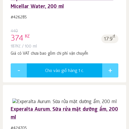
Micellar Water, 200 ml
#426285
440
Kč
374
đ.
17.9
187
Kč
/ 100 ml
Giá có VAT chưa bao gồm chi phí vận chuyển
Cho vào giỏ hàng 1
c.
Experalta Aurum. Sữa rửa mặt dưỡng ẩm, 200
ml
#424705