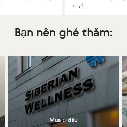
n
chuyển
Bạn nên ghé thăm:
Mua ở đâu