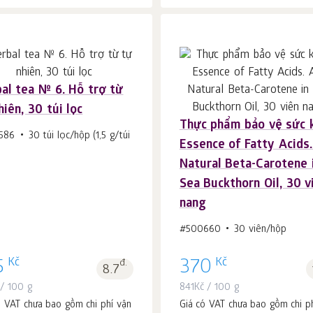
al tea № 6. Hỗ trợ từ
hiên, 30 túi lọc
Cho vào giỏ hàng
Cho vào giỏ hàng
Thực phẩm bảo vệ sức 
c.
c.
1
1
586
30 túi lọc/hộp (1,5 g/túi
Essence of Fatty Acids.
Natural Beta-Carotene 
Sea Buckthorn Oil, 30 v
nang
#500660
30 viên/hộp
Kč
Kč
5
đ.
370
8.7
/ 100 g
841
Kč
/ 100 g
ó VAT chưa bao gồm chi phí vận
Giá có VAT chưa bao gồm chi p