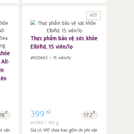
HOT
Thực phẩm bảo vệ sức khỏe
Elbifid, 15 viên/lọ
Cho vào giỏ hàng
khỏe
c.
1
#500663
15 viên/lọ
 All-
in
iên
Kč
đ.
399
đ.
18
17.2
4433
Kč
/ 100 g
hí vận
Giá có VAT chưa bao gồm chi phí vận