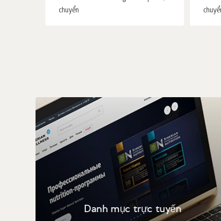
chuyển
chuyể
Danh mục trực tuyến