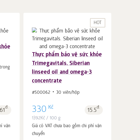
HOT
khỏe
Thực phẩm bảo vệ sức khỏe
Cho vào giỏ hàng
c.
Trimegavitals. Siberian
1
trong
linseed oil and omega-3
concentrate
#500062
30 viên/hộp
Kč
đ.
330
đ.
61
15.5
1392
Kč
/ 100 g
hí vận
Giá có VAT chưa bao gồm chi phí vận
chuyển