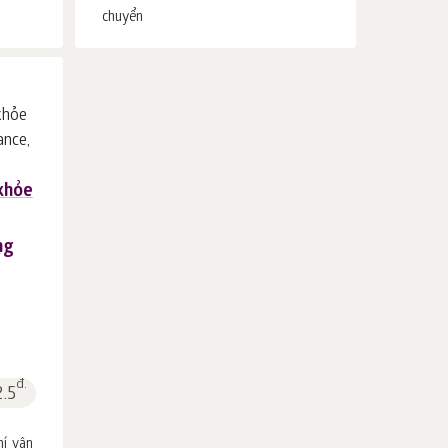
chuyển
khỏe
ng
đ.
2.5
hí vận