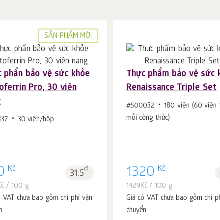
SẢN PHẨM MỚI
 phẩn bảo vệ sức khỏe
Thực phẩm bảo vệ sức 
oferrin Pro, 30 viên
Renaissance Triple Set
Cho vào giỏ hàng
Cho vào giỏ hàng
c.
c.
g
1
1
#500032
180 viên (60 viên 
mỗi công thức)
837
30 viên/hộp
Kč
Kč
0
đ.
1320
31.5
Kč
/ 100 g
1429
Kč
/ 100 g
ó VAT chưa bao gồm chi phí vận
Giá có VAT chưa bao gồm chi p
n
chuyển