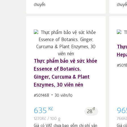
chuyển
chuyể
Thực
Hepa
Cho vào giỏ hàng
Thực phẩm bảo vệ sức khỏe
c.
1
#501
Essence of Botanics.
Ginger, Curcuma & Plant
Enzymes, 30 viên nén
#501468
30 viên/lọ
Kč
635
đ.
96
28
1270
Kč
/ 100 g
766
K
Giá có VAT chưa bao gồm chi phí vận
Giá c