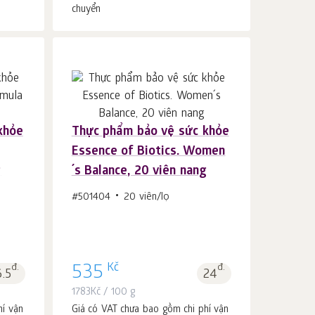
chuyển
khỏe
Thực phẩm bảo vệ sức khỏe
Cho vào giỏ hàng
c.
Essence of Biotics. Women
1
g
´s Balance, 20 viên nang
#501404
20 viên/lọ
Kč
đ.
535
đ.
6.5
24
1783
Kč
/ 100 g
hí vận
Giá có VAT chưa bao gồm chi phí vận