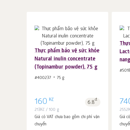
Thực
Thực phẩm bảo vệ sức khỏe
Lact
Cho vào giỏ hàng
c.
Natural inulin concentrate
nan
1
(Topinambur powder), 75 g
#501
#400237
75 g
Kč
160
đ.
74
6.8
213
Kč
/ 100 g
2552
Giá có VAT chưa bao gồm chi phí vận
Giá c
chuyển
chuyể