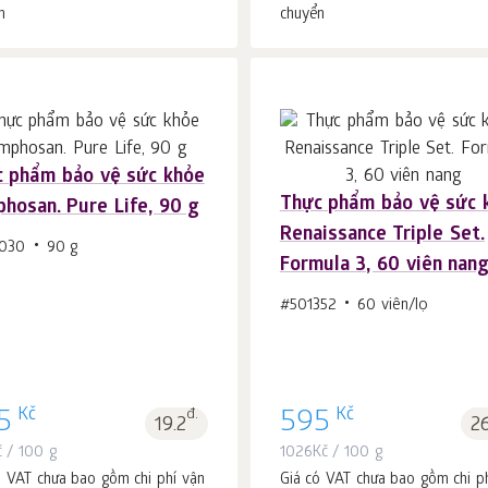
n
chuyển
 phẩm bảo vệ sức khỏe
Thực phẩm bảo vệ sức 
hosan. Pure Life, 90 g
Cho vào giỏ hàng
Cho vào giỏ hàng
c.
c.
Renaissance Triple Set.
1
1
030
90 g
Formula 3, 60 viên nan
#501352
60 viên/lọ
Kč
Kč
5
đ.
595
19.2
2
č
/ 100 g
1026
Kč
/ 100 g
ó VAT chưa bao gồm chi phí vận
Giá có VAT chưa bao gồm chi p