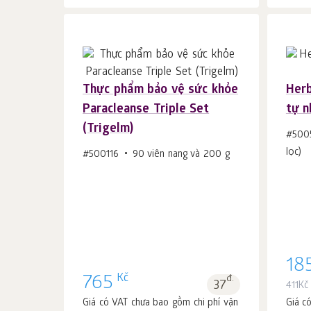
Thực phẩm bảo vệ sức khỏe
Herb
Paracleanse Triple Set
tự n
Cho vào giỏ hàng
c.
(Trigelm)
1
#500
lọc)
#500116
90 viên nang và 200 g
18
Kč
765
đ.
37
411
Kč
Giá có VAT chưa bao gồm chi phí vận
Giá c