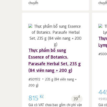
chuyển
chuyể
Thực
Lymp
Cho vào giỏ hàng
Thực phẩm bổ sung
c.
1
#500
Essence of Botanics.
Parasafe Herbal Set, 235 g
(84 viên nang + 200 g)
#501172
235 g (84 viên nang +
200 g)
44
Kč
815
đ.
39
494
K
Giá có VAT chưa bao gồm chi phí vận
Giá c