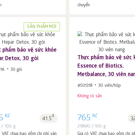
n
chuyển
SẢN PHẨM MỚI
 phẩm bảo vệ sức khỏe
Thực phẩm bảo vệ sức 
r Detox, 30 gói
Cho vào giỏ hàng
c.
Essence of Biotics.
1
816
30 gói
Metbalance, 30 viên na
#501318
30 viên/hộp
Không có sẵn
Kč
Kč
5
đ.
765
41.5
3
č
/ 100 g
2186
Kč
/ 100 g
ó VAT chưa bao gồm chi phí vận
Giá có VAT chưa bao gồm chi p