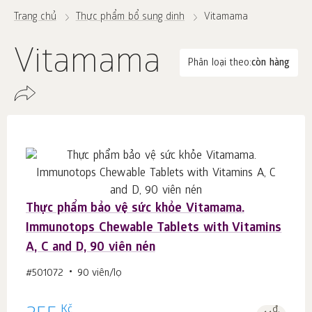
Trang chủ
Thực phẩm bổ sung dinh
Vitamama
Vitamama
Phân loại theo:
còn hàng
Thực phẩm bảo vệ sức khỏe Vitamama.
Immunotops Chewable Tablets with Vitamins
A, C and D, 90 viên nén
#501072
90 viên/lọ
Kč
đ.