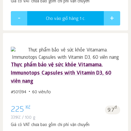
Giá có VAT chưa bao gồm chi phí vận chuyển
Cho vào giỏ hàng 1
c.
Thực phẩm bảo vệ sức khỏe Vitamama.
Immunotops Capsules with Vitamin D3, 60
viên nang
#501394
60 viên/lọ
Kč
225
đ.
9.7
331
Kč
/ 100 g
Giá có VAT chưa bao gồm chi phí vận chuyển