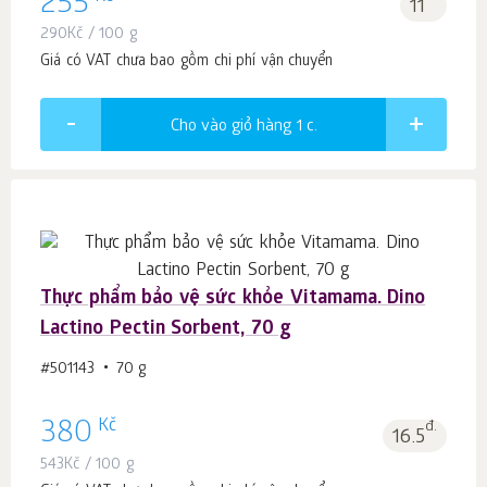
255
11
290
Kč
/ 100 g
Giá có VAT chưa bao gồm chi phí vận chuyển
Cho vào giỏ hàng 1
c.
Thực phẩm bảo vệ sức khỏe Vitamama. Dino
Lactino Pectin Sorbent, 70 g
#501143
70 g
Kč
380
đ.
16.5
543
Kč
/ 100 g