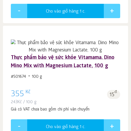
Cho vào giỏ hàng 1
c.
Thực phẩm bảo vệ sức khỏe Vitamama. Dino
Mino Mix with Magnesium Lactate, 100 g
#501674
100 g
Kč
355
đ.
15
243
Kč
/ 100 g
Giá có VAT chưa bao gồm chi phí vận chuyển
Cho vào giỏ hàng 1
c.