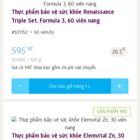
Thực phẩm bảo vệ sức khỏe Renaissance
Triple Set. Formula 3, 60 viên nang
#501352
60 viên/lọ
Kč
595
đ.
26.5
1026
Kč
/ 100 g
Giá có VAT chưa bao gồm chi phí vận chuyển
Cho vào giỏ hàng 1
c.
SẢN PHẨM MỚI
Thực phẩm bảo vệ sức khỏe Elemvital Zn, 30