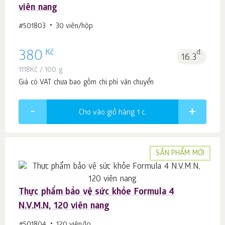
viên nang
#501803
30 viên/hộp
Kč
380
đ.
16.3
1118
Kč
/ 100 g
Giá có VAT chưa bao gồm chi phí vận chuyển
Cho vào giỏ hàng 1
c.
SẢN PHẨM MỚI
Thực phẩm bảo vệ sức khỏe Formula 4
N.V.M.N, 120 viên nang