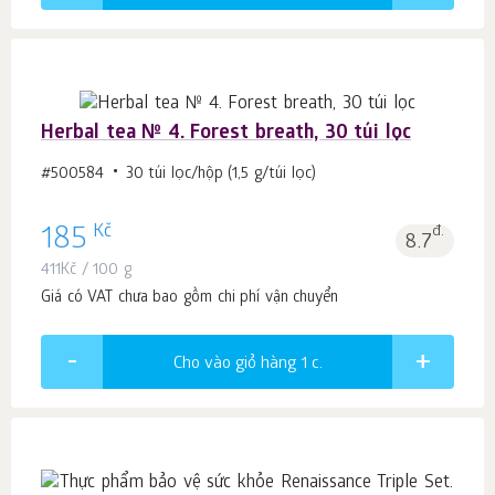
Herbal tea № 4. Forest breath, 30 túi lọc
#500584
30 túi lọc/hộp (1,5 g/túi lọc)
Kč
185
đ.
8.7
411
Kč
/ 100 g
Giá có VAT chưa bao gồm chi phí vận chuyển
Cho vào giỏ hàng 1
c.