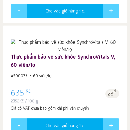
Cho vào giỏ hàng 1
c.
Thực phẩm bảo vệ sức khỏe SynchroVitals V,
60 viên/lọ
#500073
60 viên/lọ
Kč
635
đ.
28
2352
Kč
/ 100 g
Giá có VAT chưa bao gồm chi phí vận chuyển
Cho vào giỏ hàng 1
c.