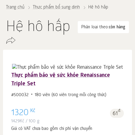
Trang chủ
Thực phẩm bổ sung dinh
Hệ hô hấp
Hệ hô hấp
Phân loại theo:
còn hàng
Thực phẩm bảo vệ sức khỏe Renaissance
Triple Set
#500032
180 viên (60 viên trong mỗi công thức)
Kč
1320
đ.
61
1429
Kč
/ 100 g
Giá có VAT chưa bao gồm chi phí vận chuyển