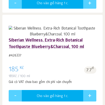
Cho vào giỏ hàng 1
c.
Siberian Wellness. Extra-Rich Botanical
Toothpaste Blueberry&Charcoal, 100 ml
#426337
Kč
185
đ.
7.7
185
Kč
/ 100 ml
Giá có VAT chưa bao gồm chi phí vận chuyển
Cho vào giỏ hàng 1
c.