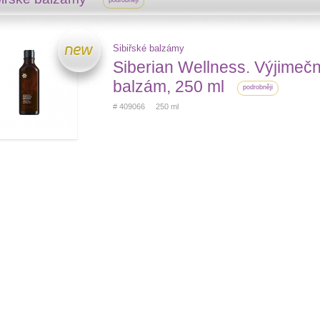
podrobněji
Sibiřské balzámy
Siberian Wellness. Výjimeč
balzám, 250 ml
podrobněji
# 409066 250 ml