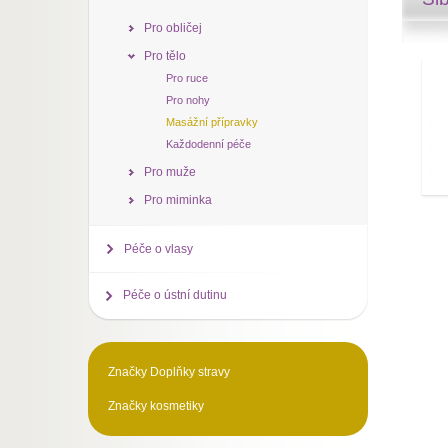
Pro obličej
Pro tělo
Pro ruce
Pro nohy
Masážní přípravky
Každodenní péče
Pro muže
Pro miminka
Péče o vlasy
Péče o ústní dutinu
Značky Doplňky stravy
Značky kosmetiky