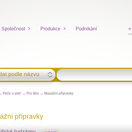
+
Společnost
Produkce
Podnikání
me
dat podle názvu
→
Péče o pleť
→
Pro tělo
→ Masážní přípravky
ážní přípravky
biřské balzámy