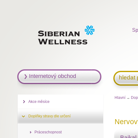
Sp
Internetový obchod
hledat
Hlavní
→
Dopl
Akce měsíce
Doplňky stravy dle určení
Nervov
Práceschopnost
Baikal