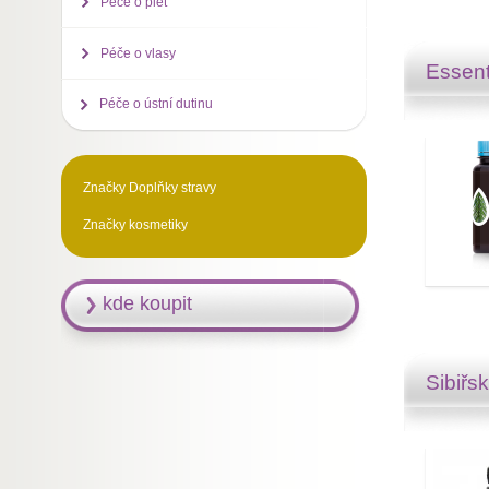
Péče o pleť
Péče o vlasy
Essent
Péče o ústní dutinu
Značky Doplňky stravy
Značky kosmetiky
kde koupit
Sibiřs