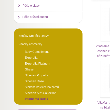
Péče o vlasy
Péče o ústní dutinu
Značky Doplňky stravy
Značky kosmetiky
VitaMama 
esence k
Body Compliment
bázi heřm
Experalta
Experalta Platinum
Gheser
Siberian Propolis
Siberian Rose
Sibiřská kolekce balzámů
Siberian SPA Collection
Vitamama BABY
VitaMama
na báz