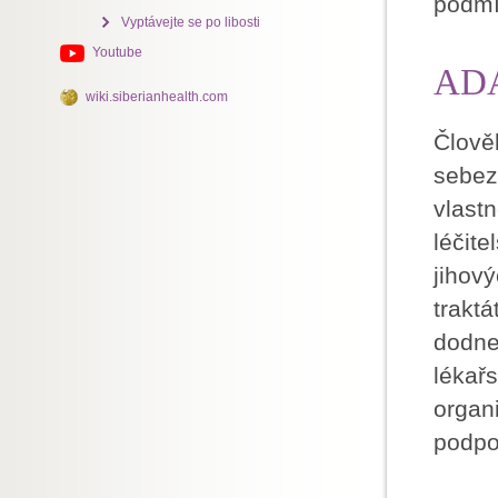
podmí
Vyptávejte se po libosti
Youtube
ADA
wiki.siberianhealth.com
Člově
sebez
vlast
léčite
jihov
traktá
dodne
lékař
organ
podpo