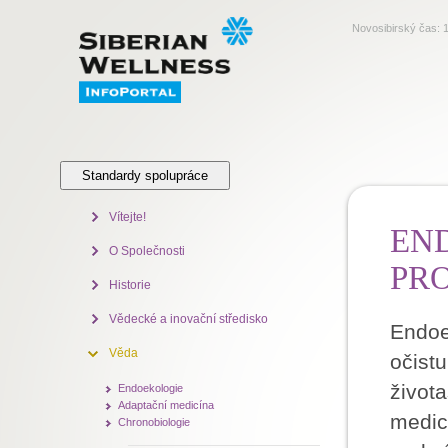
Novosibirský čas:
Standardy spolupráce
Vítejte!
END
O Společnosti
PR
Historie
Vědecké a inovační středisko
Endoe
Věda
očistu
život
Endoekologie
Adaptační medicína
medicí
Chronobiologie