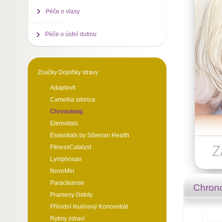
Péče o vlasy
Péče o ústní dutinu
Značky Doplňky stravy
Adaptovit
Camellia sibirica
Chronolong
Elemvitals
Essentials by Siberian Health
FitnessCatalyst
Lymphosan
NovoMin
Paracleanse
Chron
Prameny čistoty
Přírodní Inulinový Koncentrát
Rytmy zdraví