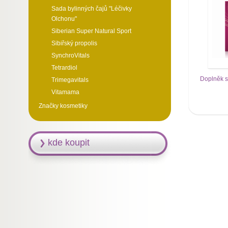
Sada bylinných čajů "Léčivky
Olchonu"
Siberian Super Natural Sport
Sibiřský propolis
SynchroVitals
Tetrardiol
Doplněk s
Trimegavitals
Vitamama
Značky kosmetiky
kde koupit