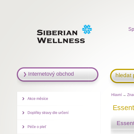
Sp
Internetový obchod
hledat
Hlavní
→
Zna
Akce měsíce
Essent
Doplňky stravy dle určení
Essent
Péče o pleť