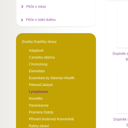
Péče o vlasy
Péče o ústní dutinu
Značky Doplňky stravy
Adaptovit
Doplněk s
Camellia sibirica
B
Chronolong
Elemvitals
Essentials by Siberian Health
FitnessCatalyst
Lymphosan
NovoMin
Paracleanse
Prameny čistoty
Přírodní Inulinový Koncentrát
Doplněk 
S
Rytmy zdraví