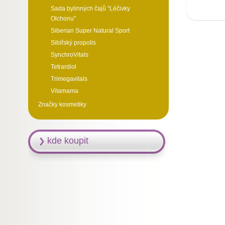
Sada bylinných čajů "Léčivky
Olchonu"
Siberian Super Natural Sport
Sibiřský propolis
SynchroVitals
Tetrardiol
Trimegavitals
Vitamama
Značky kosmetiky
kde koupit