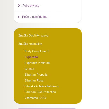
Péče o vlasy
Péče o ústní dutinu
Značky Doplňky stravy
Značky kosmetiky
Body Compliment
Experalta
Experalta Platinum
Gheser
Siberian Propolis
Siberian Rose
Sibiřská kolekce balzámů
Siberian SPA Collection
Vitamama BABY