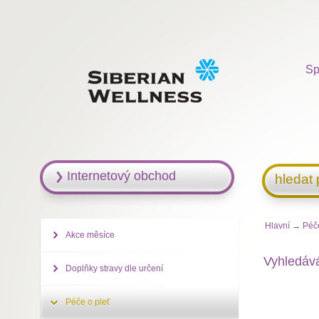
Sp
Internetový obchod
hledat
Hlavní
→
Péč
Akce měsíce
Vyhledává
Doplňky stravy dle určení
Péče o pleť