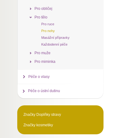
Pro obličej
Pro tělo
Pro ruce
Pro nohy
Masážní přípravky
Každodenní péče
Pro muže
Pro miminka
Péče o vlasy
Péče o ústní dutinu
Značky Doplňky stravy
Značky kosmetiky