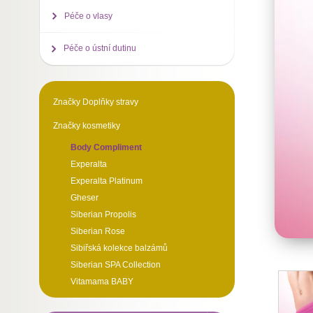
Péče o vlasy
Péče o ústní dutinu
Značky Doplňky stravy
Značky kosmetiky
Body Compliment
Experalta
Experalta Platinum
Gheser
Siberian Propolis
Siberian Rose
Sibiřská kolekce balzámů
Siberian SPA Collection
Vitamama BABY