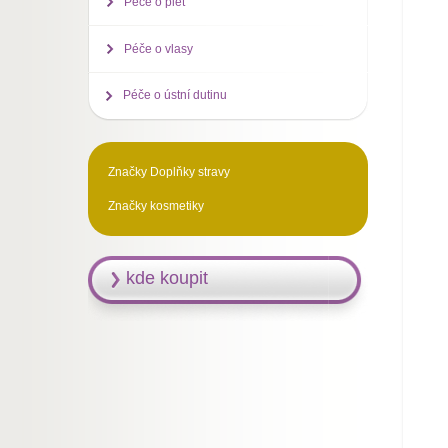
Péče o pleť
Péče o vlasy
Péče o ústní dutinu
Značky Doplňky stravy
Značky kosmetiky
kde koupit