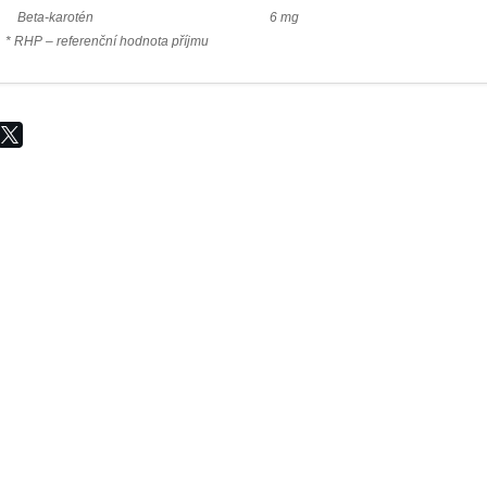
Beta-karotén
6 mg
* RHP – referenční hodnota příjmu