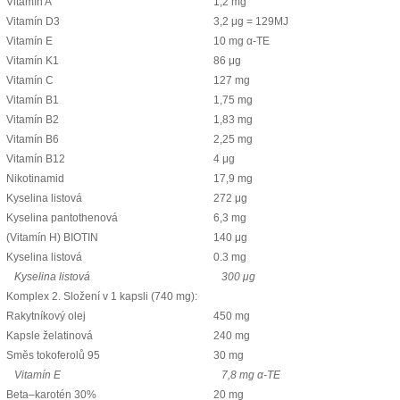
Vitamín A
1,2 mg
Vitamín D3
3,2 μg = 129MJ
Vitamín E
10 mg α-ТЕ
Vitamín K1
86 μg
Vitamín C
127 mg
Vitamín B1
1,75 mg
Vitamín B2
1,83 mg
Vitamín B6
2,25 mg
Vitamín B12
4 μg
Nikotinamid
17,9 mg
Kyselina listová
272 μg
Kyselina pantothenová
6,3 mg
(Vitamín H) BIOTIN
140 μg
Kyselina listová
0.3 mg
Kyselina listová
300 μg
Komplex 2. Složení v 1 kapsli (740 mg):
Rakytníkový olej
450 mg
Kapsle želatinová
240 mg
Směs tokoferolů 95
30 mg
Vitamín Е
7,8 mg α-ТЕ
Beta–karotén 30%
20 mg