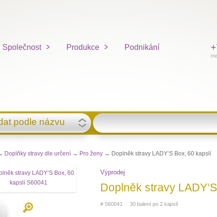
+
Společnost
Produkce
Podnikání
me
dat podle názvu
→
Doplňky stravy dle určení
→
Pro ženy
→ Doplněk stravy LADY‘S Box, 60 kapslí
Výprodej
Doplněk stravy LADY‘S 
# S60041 30 balení po 2 kapslí