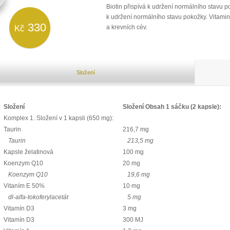
Biotin přispívá k udržení normálního stavu po
k udržení normálního stavu pokožky. Vitamin
330
Kč
a krevních cév.
Složení
Složení
Složení Obsah 1 sáčku (2 kapsle):
Komplex 1. Složení v 1 kapsli (650 mg):
Taurin
216,7 mg
Taurin
213,5 mg
Kapsle želatinová
100 mg
Koenzym Q10
20 mg
Koenzym Q10
19,6 mg
Vitaním E 50%
10 mg
dl-alfa-tokoferylacetát
5 mg
Vitamín D3
3 mg
Vitamín D3
300 MJ