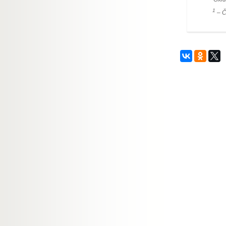
1
– Č