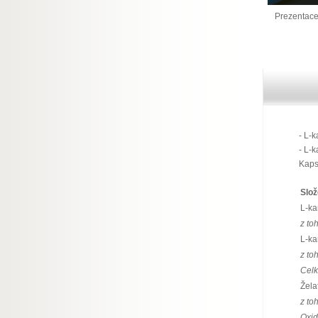
Prezentace
- L-k
- L-k
Kapsl
Slož
L-kar
z to
L-ka
z to
Celk
Žela
z to
Oxid