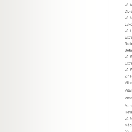
vč. 
DL-a
vč. 
Lyk
vč. 
Extr
Ruti
Bet
vč. 
Extr
vč. 
Zine
Vita
Vita
Vita
Mang
Reti
vč. 
Měď 
Jód 