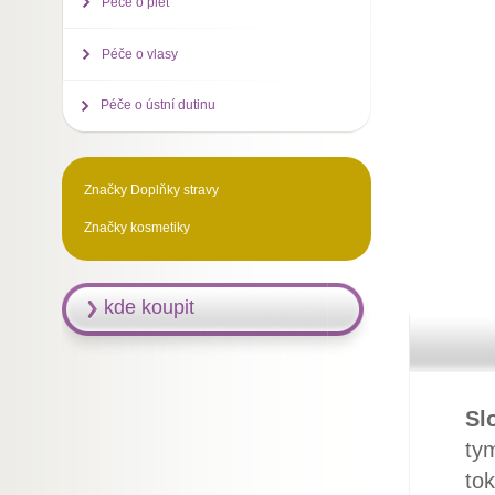
Péče o pleť
Péče o vlasy
Péče o ústní dutinu
Značky Doplňky stravy
Značky kosmetiky
kde koupit
Sl
tym
to