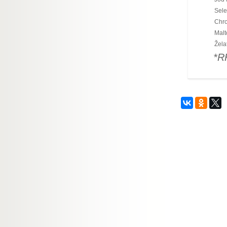
Sele
Chro
Malt
Žela
*R