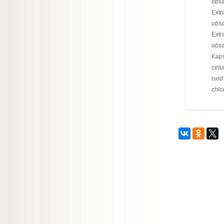
obsa
Extr
obsa
Extr
obsa
Kaps
celu
oxid 
chlo