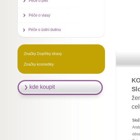
Péče o pleť
Péče o vlasy
Péče o ústní dutinu
Značky Doplňky stravy
Značky kosmetiky
KO
kde koupit
Sl
žen
cel
Slož
Arab
obsa