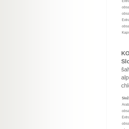
Extr
obsa
obsa
Extr
obsa
Kaps
KO
Sl
šal
alp
chl
Slož
Arab
obsa
Extra
obsa