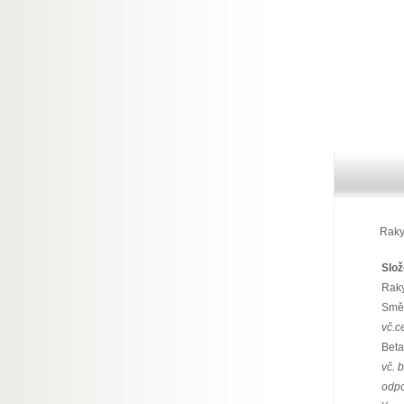
Rakyt
Slož
Raky
Směs
vč.c
Beta
vč. 
odpo