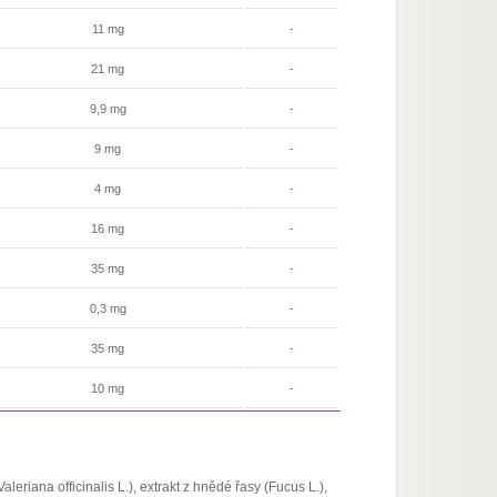
11 mg
-
21 mg
-
9,9 mg
-
9 mg
-
4 mg
-
16 mg
-
35 mg
-
0,3 mg
-
35 mg
-
10 mg
-
aleriana officinalis L.), extrakt z hnědé řasy (Fucus L.),