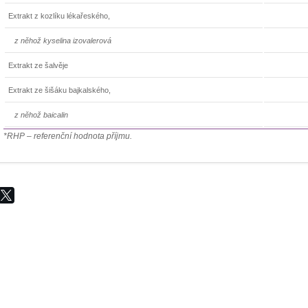
Extrakt z kozlíku lékařeského,
z něhož kyselina izovalerová
Extrakt ze šalvěje
Extrakt ze šišáku bajkalského,
z něhož baicalin
*RHP – referenční hodnota příjmu.