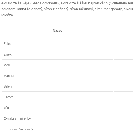
extrakt ze šalvěje (Salvia officinalis), extrakt ze šišáku bajkalského (Scutellaria 
selenem; laktát železnatý, síran zinečnatý, síran měďnatý, síran manganatý, pikoliná
laktóza.
Název
Železo
Zinek
Měď
Mangan
Selen
Chrom
Jód
Extrakt z mučenky,
z něhož flavonoidy