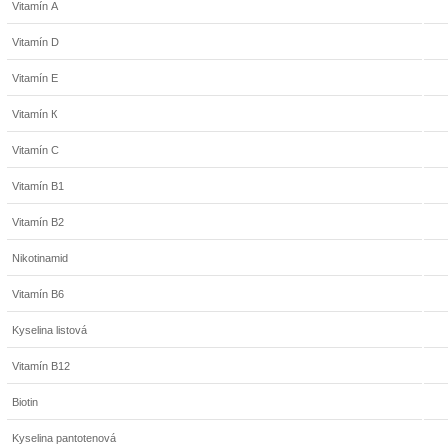
Vitamín А
Vitamín D
Vitamín Е
Vitamín К
Vitamín С
Vitamín B1
Vitamín B2
Nikotinamid
Vitamín В6
Kyselina listová
Vitamín В12
Biotin
Kyselina pantotenová