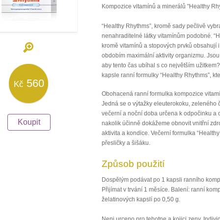
Kompozice vitamínů a minerálů "Healthy Rh
“Healthy Rhythms”, kromě sady pečlivě vybra
nenahraditelné látky vitamínům podobné.
“H
kromě vitamínů a stopových prvků obsahují i
obdobím maximální aktivity organizmu. Jsou 
aby tento čas ubíhal s co největším užitkem
kapsle ranní formulky “Healthy Rhythms”, kte
560
Kč
Obohacená ranní formulka kompozice vitamín
Jedná se o výtažky eleuterokoku, zeleného 
večerní a noční doba určena k odpočinku a 
Koupit
nakolik účinně dokážeme obnovit vnitřní zdr
aktivita a kondice.
Večerní formulka “Healthy
přesličky a šišáku.
Způsob použití
Dospělým podávat po 1 kapsli ranního kompl
Přijímat v trvání 1 měsíce. Balení: ranní kom
želatinových kapslí po 0,50 g.
Neni urceno pro tehotne a kojici zeny. Indi