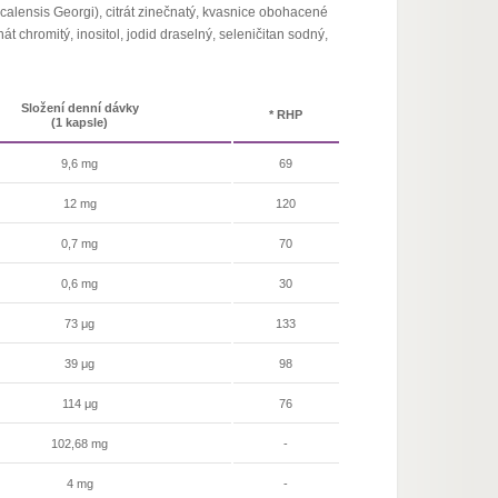
baicalensis Georgi), citrát zinečnatý, kvasnice obohacené
t chromitý, inositol, jodid draselný, seleničitan sodný,
Složení denní dávky
* RHP
(1 kapsle)
9,6 mg
69
12 mg
120
0,7 mg
70
0,6 mg
30
73 μg
133
39 μg
98
114 μg
76
102,68 mg
-
4 mg
-