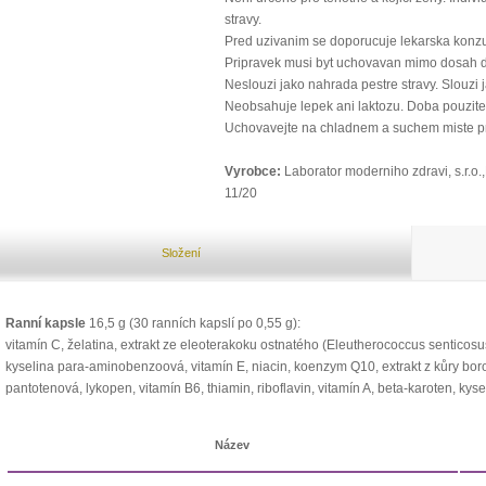
stravy.
Pred uzivanim se doporucuje lekarska konzu
Pripravek musi byt uchovavan mimo dosah d
Neslouzi jako nahrada pestre stravy. Slouz
Neobsahuje lepek ani laktozu. Doba pouzite
Uchovavejte na chladnem a suchem miste pri
Vyrobce:
Laborator moderniho zdravi, s.r.o
11/20
Složení
Ranní kapsle
16,5 g (30 ranních kapslí po 0,55 g):
vitamín C, želatina, extrakt ze eleoterakoku ostnatého (Eleutherococcus senticosus
kyselina para-aminobenzoová, vitamín E, niacin, koenzym Q10, extrakt z kůry boro
pantotenová, lykopen, vitamín B6, thiamin, riboflavin, vitamín A, beta-karoten, kysel
Název