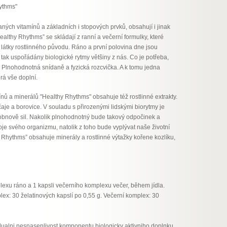
ythms"
ných vitamínů a základních i stopových prvků, obsahují i jinak
ealthy Rhythms” se skládají z ranní a večerní formulky, které
 látky rostlinného původu.
Ráno a první polovina dne jsou
tak uspořádány biologické rytmy většiny z nás. Co je potřeba,
? Plnohodnotná snídaně a fyzická rozcvička. A k tomu jedna
rá vše doplní.
ů a minerálů "Healthy Rhythms" obsahuje též rostlinné extrakty.
čaje a borovice.
V souladu s přirozenými lidskými biorytmy je
obnově sil. Nakolik plnohodnotný bude takový odpočinek a
oje svého organizmu, natolik z toho bude vyplývat naše životní
 Rhythms” obsahuje minerály a rostlinné výtažky kořene kozlíku,
exu ráno a 1 kapsli večerního komplexu večer, během jídla.
plex: 30 želatinových kapslí po 0,55 g. Večerní komplex: 30
vidualni nesnasenlivost komponentu biologicky aktivniho doplnku