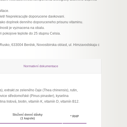
ltace.
eti! Neprekracujte doporucene davkovani.
i jako doplnek denniho doporuceneho prisunu vitaminu.
lnosti je vyznacena na obalu.
 pokojove teplote do 25 stupnu Celsia.
.,Rusko, 633004 Berdsk, Novosibirska oblast, ul. Himzavodskaja c
Normativní dokumentace
), extrakt ze zeleného čaje (Thea chinensis), rutin,
vice středomořské (Pinus pinaster), kyselina
ina listová, biotin, vitamín K, vitamín D, vitamín B12.
Složení denní dávky
* RHP
(1 kapsle)