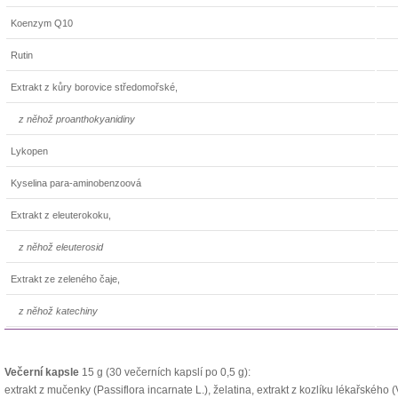
Koenzym Q10
Rutin
Extrakt z kůry borovice středomořské,
z něhož proanthokyanidiny
Lykopen
Kyselina para-aminobenzoová
Extrakt z eleuterokoku,
z něhož eleuterosid
Extrakt ze zeleného čaje,
z něhož katechiny
Večerní kapsle
15 g (30 večerních kapslí po 0,5 g):
extrakt z mučenky (Passiflora incarnate L.), želatina, extrakt z kozlíku lékařského (V