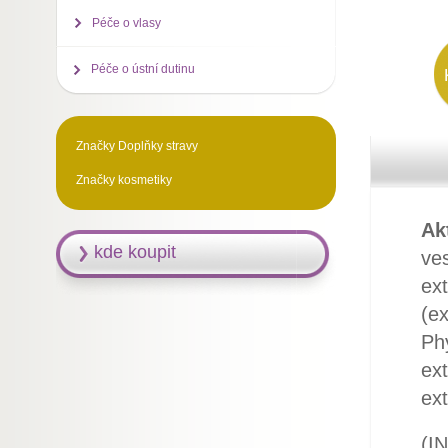
Péče o vlasy
Péče o ústní dutinu
Značky Doplňky stravy
Značky kosmetiky
Ak
kde koupit
ves
ex
(ex
Ph
ext
ext
(IN