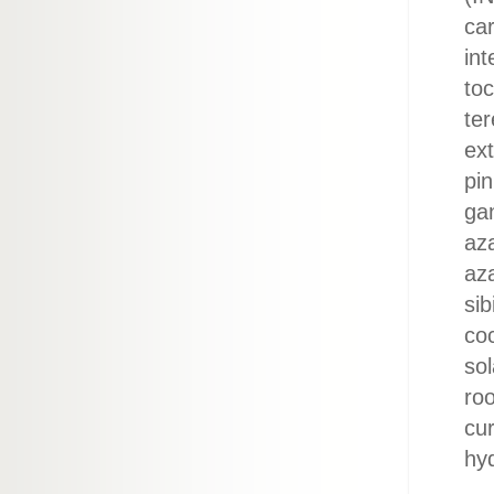
ca
int
to
ter
ext
pin
gan
aza
aza
sib
coc
so
roo
cu
hy