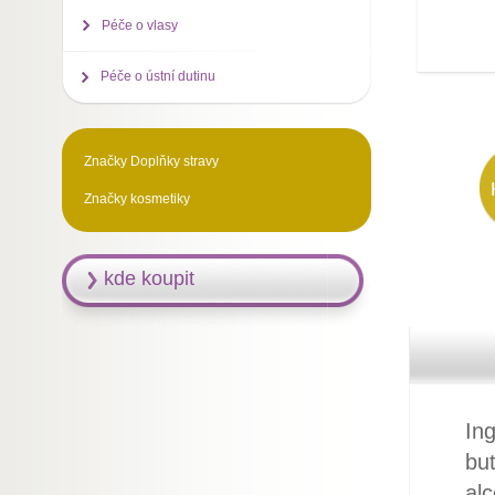
Péče o vlasy
Péče o ústní dutinu
Značky Doplňky stravy
Značky kosmetiky
kde koupit
Ing
but
alc