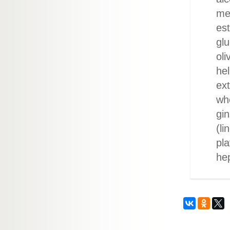
me
est
glu
oli
hel
ext
whe
gin
(li
pla
he