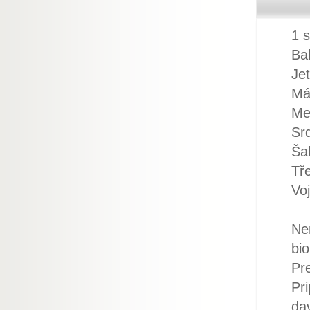
1 
Ba
Jet
Mát
Me
Sr
Šal
Tř
Vo
Nen
bio
Pr
Pr
da