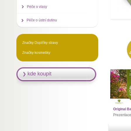
Péče o vlasy
Péče o ústní dutinu
Značky Doplňky stravy
Značky kosmetiky
kde koupit
Original B
Prezentac