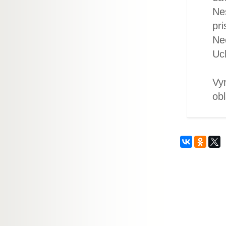
Ne
pri
Neo
Uc
Vy
obl