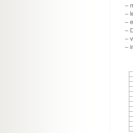
– m
– l
– e
– 
– 
– i