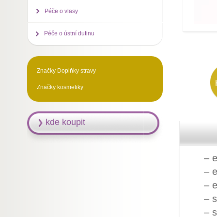
Péče o vlasy
Péče o ústní dutinu
Značky Doplňky stravy
Značky kosmetiky
kde koupit
– 
– e
– e
– s
– s