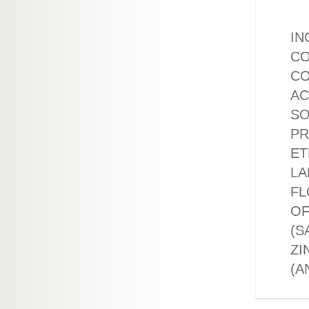
IN
CO
CO
AC
SO
PR
ET
LA
FL
OF
(S
ZI
(A