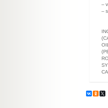
– v
– 
IN
(C
OI
(P
RO
SY
CA