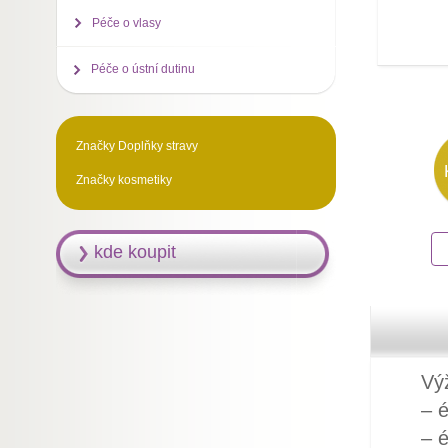
Péče o vlasy
Péče o ústní dutinu
Značky Doplňky stravy
Značky kosmetiky
kde koupit
Výž
– é
– é