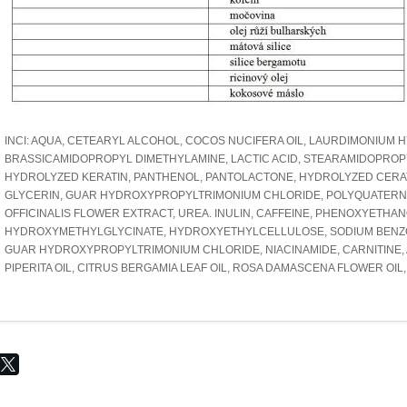
INCI: AQUA, CETEARYL ALCOHOL, COCOS NUCIFERA OIL, LAURDIMONIU
BRASSICAMIDOPROPYL DIMETHYLAMINE, LACTIC ACID, STEARAMIDOPROPY
HYDROLYZED KERATIN, PANTHENOL, PANTOLACTONE, HYDROLYZED CERATON
GLYCERIN, GUAR HYDROXYPROPYLTRIMONIUM CHLORIDE, POLYQUATERN
OFFICINALIS FLOWER EXTRACT, UREA. INULIN, CAFFEINE, PHENOXYETHA
HYDROXYMETHYLGLYCINATE, HYDROXYETHYLCELLULOSE, SODIUM BENZOAT
GUAR HYDROXYPROPYLTRIMONIUM CHLORIDE, NIACINAMIDE, CARNITINE
PIPERITA OIL, CITRUS BERGAMIA LEAF OIL, ROSA DAMASCENA FLOWER OIL