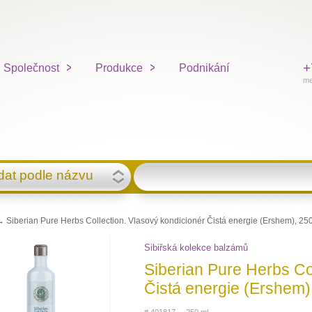
+
Společnost
Produkce
Podnikání
me
dat podle názvu
 Siberian Pure Herbs Collection. Vlasový kondicionér Čistá energie (Ershem), 25
Sibiřská kolekce balzámů
Siberian Pure Herbs Co
Čistá energie (Ershem)