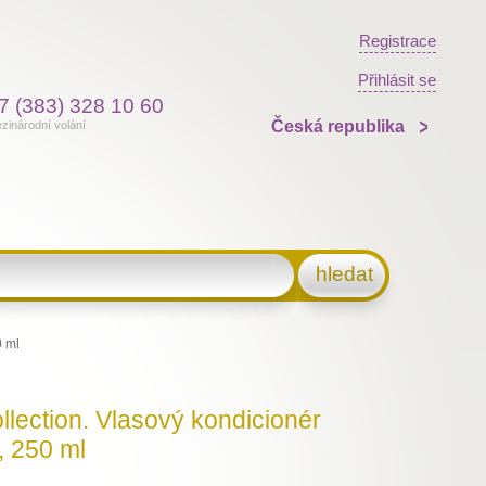
Registrace
Přihlásit se
7 (383) 328 10 60
Česká republika
zinárodní volání
hledat
0 ml
llection. Vlasový kondicionér
, 250 ml