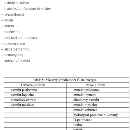
– extrakt kukuřice
– hydrolyzát pšeničné bílkoviny
– D-panthenol
– inulin
– kofein
– močovina
– olej růží bulharských
– mátová silice
– silice bergamotu
– ricinový olej
– kokosové máslo