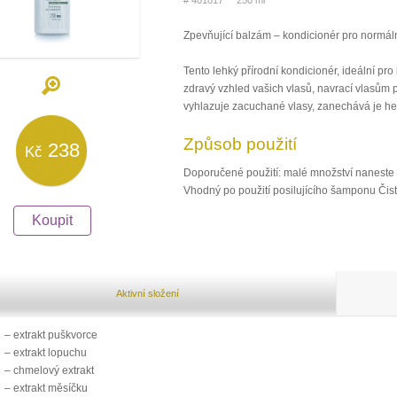
# 401817 250 ml
Zpevňující balzám – kondicionér pro normáln
Tento lehký přírodní kondicionér, ideální pr
zdravý vzhled vašich vlasů, navrací vlasům 
vyhlazuje zacuchané vlasy, zanechává je he
Způsob použití
238
Kč
Doporučené použití: malé množství naneste d
Vhodný po použití posilujícího šamponu Čist
Koupit
Aktivní složení
– extrakt puškvorce
– extrakt lopuchu
– chmelový extrakt
– extrakt měsíčku