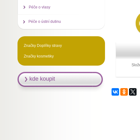
Péče o vlasy
Péče o ústní dutinu
Značky Doplňky stravy
Značky kosmetiky
Slož
kde koupit