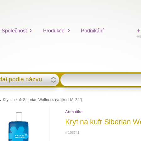
+
Společnost
Produkce
Podnikání
me
dat podle názvu
 Kryt na kufr Siberian Wellness (velikost M, 24")
Atributika
Kryt na kufr Siberian We
# 106741