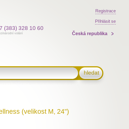
Registrace
Přihlásit se
7 (383) 328 10 60
Česká republika
zinárodní volání
hledat
llness (velikost M, 24")