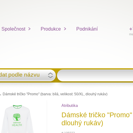
+
Společnost
Produkce
Podnikání
me
dat podle názvu
 Dámské tričko "Promo" (barva: bílá, velikost: 50/XL, dlouhý rukáv)
Atributika
Dámské tričko "Promo" (
dlouhý rukáv)