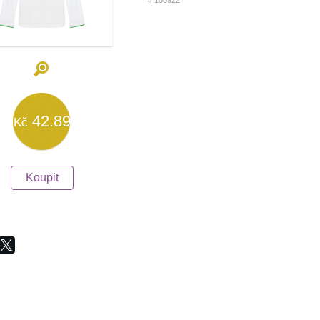
# 105922
42.89
Kč
Koupit