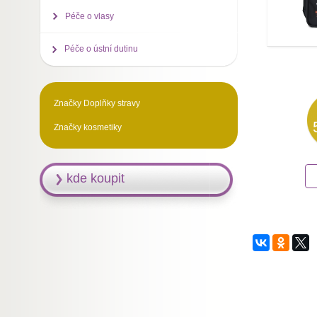
Péče o vlasy
Péče o ústní dutinu
Značky Doplňky stravy
Značky kosmetiky
kde koupit