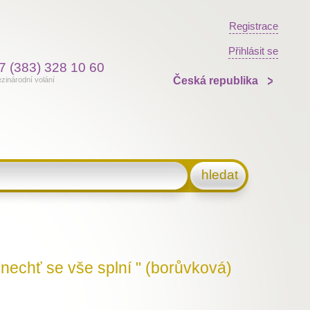
Registrace
Přihlásit se
7 (383) 328 10 60
Česká republika
zinárodní volání
hledat
nechť se vše splní " (borůvková)