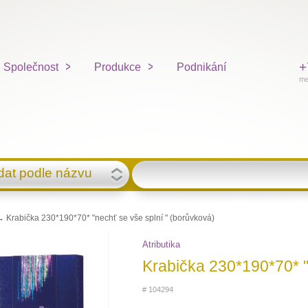
+
Společnost
Produkce
Podnikání
me
dat podle názvu
 Krabička 230*190*70* "nechť se vše splní " (borůvková)
Atributika
Krabička 230*190*70* "
# 104294