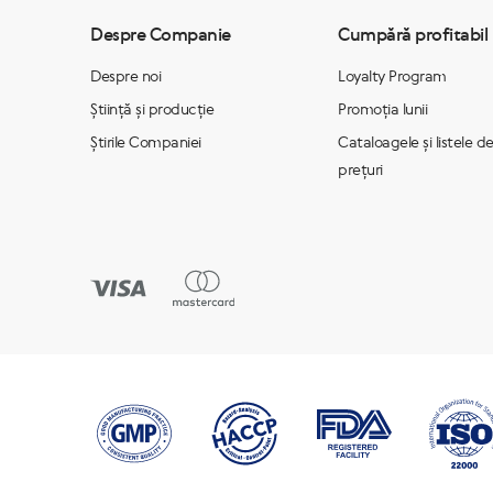
Despre Companie
Cumpără profitabil
Despre noi
Loyalty Program
Știință și producție
Promoția lunii
Știrile Companiei
Cataloagele și listele d
prețuri