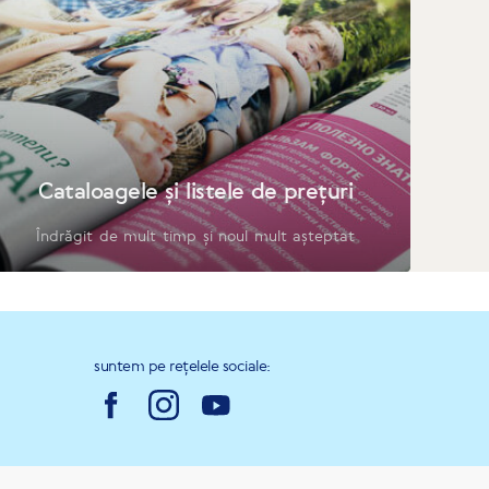
Cataloagele și listele de prețuri
Îndrăgit de mult timp și noul mult așteptat
suntem pe rețelele sociale: