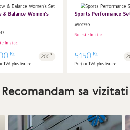
w & Balance Women’s
Sports Performance Se
#501750
743
Nu este în stoc
te în stoc
Kč
Kč
00
b.
5150
200
2
u TVA plus livrare
Preț cu TVA plus livrare
Recomandam sa vizitati