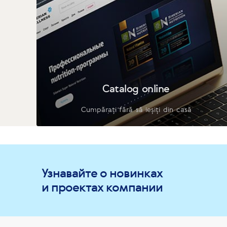
Catalog online
Cumpărați fără să ieșiți din casă
Узнавайте о новинках
и проектах компании