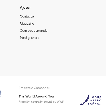
Ajutor
Contacte
Magazine
e
Cum pot comanda
Plată și livrare
Proiectele Companiei:
The World Around You
Protejăm natura împreună cu WWF