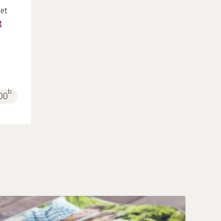
t
b.
00