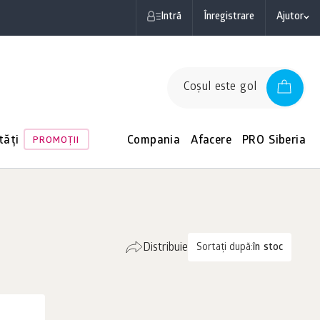
Intră
Înregistrare
Ajutor
Coşul este gol
tăți
Compania
Afacere
PRO Siberia
PROMOŢII
Distribuie
Sortați după:
în stoc