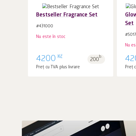
Bestseller Fragrance Set
Glo
Set
#431000
#501
Nu este în stoc
Nu es
Kč
4200
b.
42
200
Preț cu TVA plus livrare
Preț c