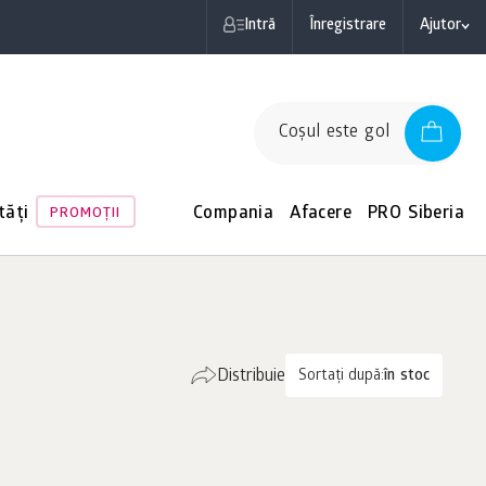
Intră
Înregistrare
Ajutor
Coşul este gol
tăți
Compania
Afacere
PRO Siberia
PROMOŢII
Distribuie
Sortați după:
în stoc