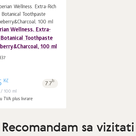
rian Wellness. Extra-
În coș 1
buc.
 Botanical Toothpaste
berry&Charcoal, 100 ml
337
Kč
5
b.
7.7
/ 100 ml
u TVA plus livrare
Recomandam sa vizitati