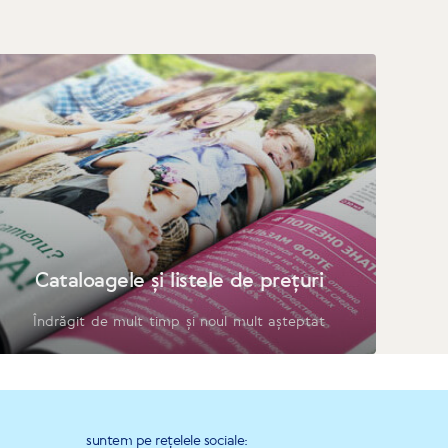
Cataloagele și listele de prețuri
Îndrăgit de mult timp și noul mult așteptat
suntem pe rețelele sociale: