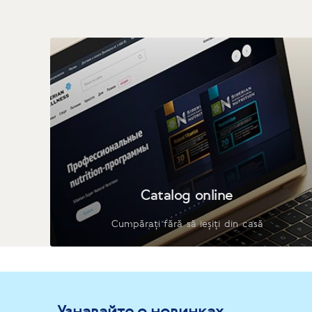
Catalog online
Cumpărați fără să ieșiți din casă
Узнавайте о новинках