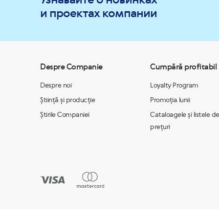
и проектах компании
Despre Companie
Cumpără profitabil
Despre noi
Loyalty Program
Știință și producție
Promoția lunii
Știrile Companiei
Cataloagele și listele d
prețuri