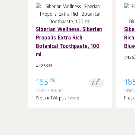
Siberian Wellness. Siberian
Sibe
În coș 1
buc.
Propolis Extra Rich
Rich
Botanical Toothpaste, 100
Blue
ml
#426
#426334
Kč
185
b.
18
7.7
185
Kč
/ 100 ml
185
Kč
Preț cu TVA plus livrare
Preț c