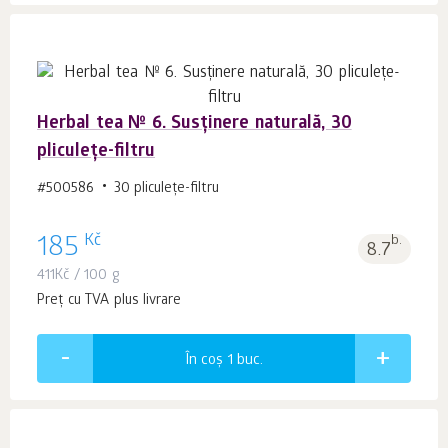
Herbal tea № 6. Susținere naturală, 30
pliculețe-filtru
#500586
30 pliculeţe-filtru
Kč
185
b.
8.7
411
Kč
/ 100 g
Preț cu TVA plus livrare
În coș 1
buc.