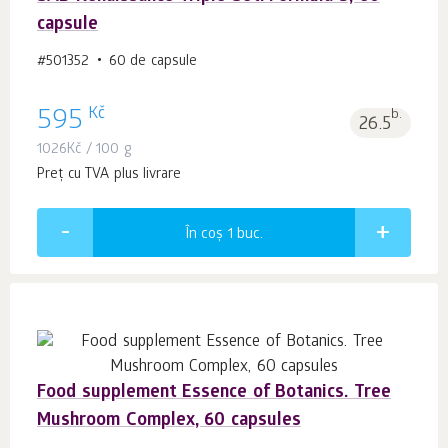
capsule
#501352
60 de capsule
Kč
595
b.
26.5
1026
Kč
/ 100 g
Preț cu TVA plus livrare
În coș 1
buc.
Food supplement Essence of Botanics. Tree
Mushroom Complex, 60 capsules