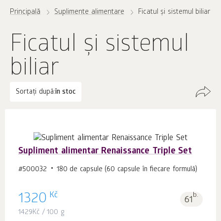
Principală
Suplimente alimentare
Ficatul și sistemul biliar
Ficatul și sistemul
biliar
Sortați după:
în stoc
Supliment alimentar Renaissance Triple Set
#500032
180 de capsule (60 capsule în fiecare formulă)
Kč
1320
b.
61
1429
Kč
/ 100 g