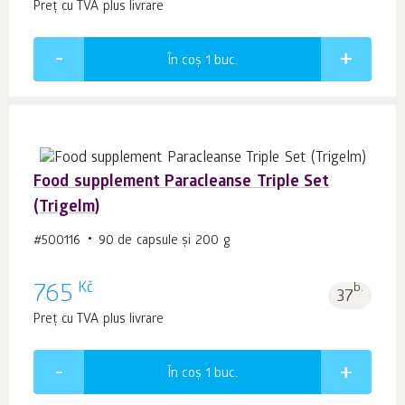
Preț cu TVA plus livrare
În coș 1
buc.
Food supplement Paracleanse Triple Set
(Trigelm)
#500116
90 de capsule și 200 g
Kč
765
b.
37
Preț cu TVA plus livrare
În coș 1
buc.