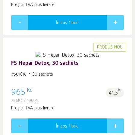
Preț cu TVA plus livrare
În coș 1
buc.
PRODUS NOU
FS Hepar Detox, 30 sachets
#501816
30 sachets
Kč
965
b.
41.5
766
Kč
/ 100 g
Preț cu TVA plus livrare
În coș 1
buc.