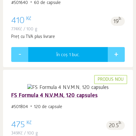
#501640
60 de capsule
Kč
410
b.
19
774
Kč
/ 100 g
Preț cu TVA plus livrare
În coș 1
buc.
PRODUS NOU
FS Formula 4 N.V.M.N, 120 capsules
#501804
120 de capsule
Kč
475
b.
20.5
349
Kč
/ 100 g