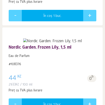
Preț cu TVA plus livrare
În coș 1
buc.
Nordic Garden. Frozen Lily, 1,5 ml
Eau de Parfum
#108376
Kč
44
b.
0
2933
Kč
/ 100 ml
Preț cu TVA plus livrare
În coș 1
buc.