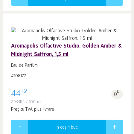
Aromapolis Olfactive Studio. Golden Amber &
Midnight Saffron, 1,5 ml
Eau de Parfum
#108177
Kč
44
b.
0
2933
Kč
/ 100 ml
Preț cu TVA plus livrare
În coș 1
buc.