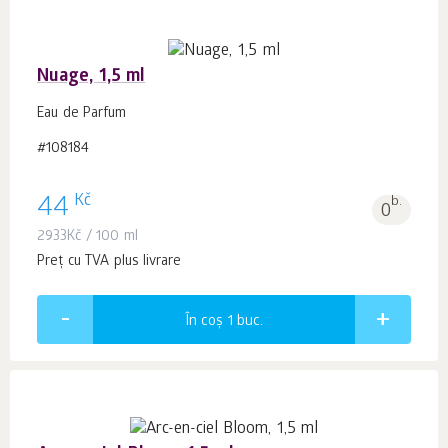
Nuage, 1,5 ml
Eau de Parfum
#108184
Kč
44
b.
0
2933
Kč
/ 100 ml
Preț cu TVA plus livrare
În coș 1
buc.