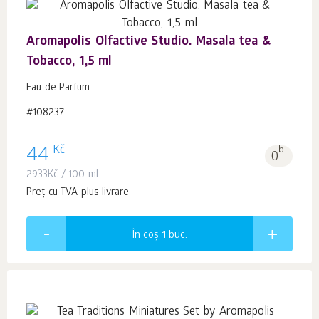
Aromapolis Olfactive Studio. Masala tea &
Tobacco, 1,5 ml
Eau de Parfum
#108237
Kč
44
b.
0
2933
Kč
/ 100 ml
Preț cu TVA plus livrare
În coș 1
buc.