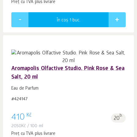
Preț cu TVA plus livrare
În coș 1
buc.
Aromapolis Olfactive Studio. Pink Rose & Sea
Salt, 20 ml
Eau de Parfum
#424147
Kč
410
b.
20
2050
Kč
/ 100 ml
Preț cu TVA plus livrare