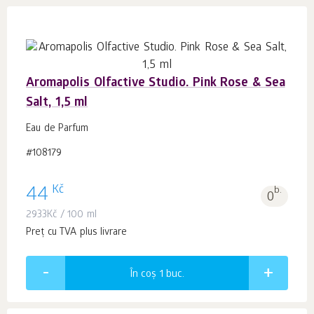
Aromapolis Olfactive Studio. Pink Rose & Sea
Salt, 1,5 ml
Eau de Parfum
#108179
Kč
44
b.
0
2933
Kč
/ 100 ml
Preț cu TVA plus livrare
În coș 1
buc.