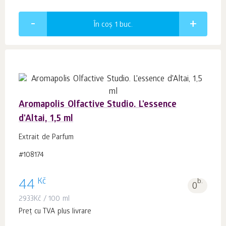
În coș 1
buc.
Aromapolis Olfactive Studio. L'essence
d'Altai, 1,5 ml
Extrait de Parfum
#108174
Kč
44
b.
0
2933
Kč
/ 100 ml
Preț cu TVA plus livrare