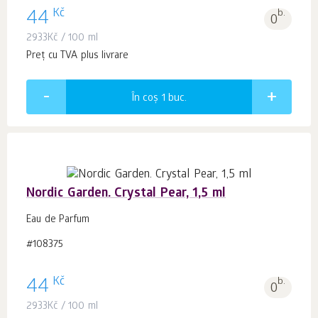
Kč
44
b.
0
2933
Kč
/ 100 ml
Preț cu TVA plus livrare
În coș 1
buc.
Nordic Garden. Crystal Pear, 1,5 ml
Eau de Parfum
#108375
Kč
44
b.
0
2933
Kč
/ 100 ml