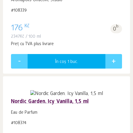
Aromapolis Olfactive Studio
#108339
Kč
176
b.
0
2347
Kč
/ 100 ml
Preț cu TVA plus livrare
În coș 1
buc.
Nordic Garden. Icy Vanilla, 1,5 ml
Eau de Parfum
#108374