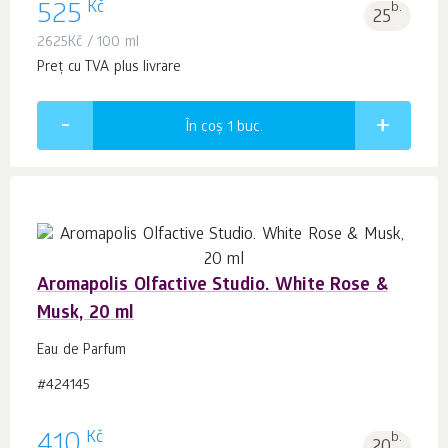
Kč
525
b.
25
2625
Kč
/ 100 ml
Preț cu TVA plus livrare
În coș 1
buc.
Aromapolis Olfactive Studio. White Rose &
Musk, 20 ml
Eau de Parfum
#424145
Kč
410
b.