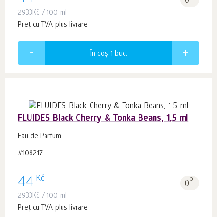
44
0
2933
Kč
/ 100 ml
Preț cu TVA plus livrare
În coș 1
buc.
FLUIDES Black Cherry & Tonka Beans, 1,5 ml
Eau de Parfum
#108217
Kč
44
b.
0
2933
Kč
/ 100 ml
Preț cu TVA plus livrare