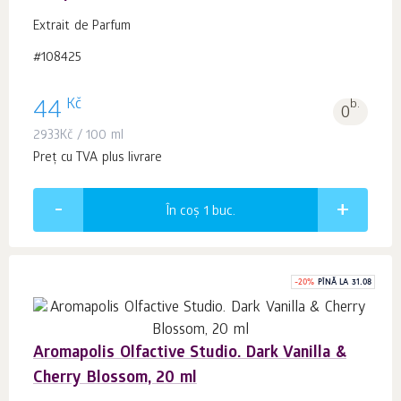
Extrait de Parfum
#108425
Kč
44
b.
0
2933
Kč
/ 100 ml
Preț cu TVA plus livrare
În coș 1
buc.
-
20
%
PÎNĂ LA 31.08
Aromapolis Olfactive Studio. Dark Vanilla &
Cherry Blossom, 20 ml