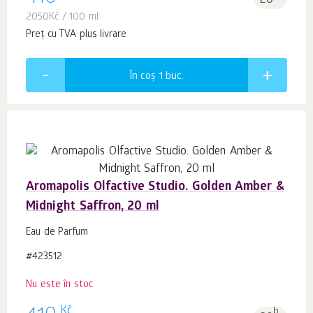
20
2050
Kč
/ 100 ml
Preț cu TVA plus livrare
În coș 1
buc.
Aromapolis Olfactive Studio. Golden Amber &
Midnight Saffron, 20 ml
Eau de Parfum
#423512
Nu este în stoc
Kč
b.