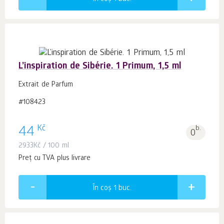
L’inspiration de Sibérie. 1 Primum, 1,5 ml
Extrait de Parfum
#108423
Kč
44
b.
0
2933
Kč
/ 100 ml
Preț cu TVA plus livrare
În coș 1
buc.