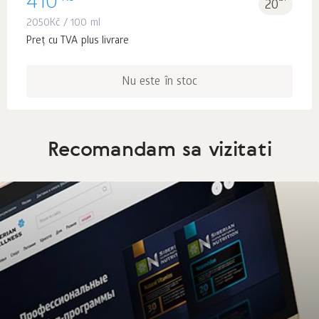
410
20
2050
Kč
/ 100 ml
Preț cu TVA plus livrare
Nu este în stoc
Recomandam sa vizitati