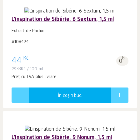
L’inspiration de Sibérie. 6 Sextum, 1,5 ml
Extrait de Parfum
#108424
Kč
44
b.
0
2933
Kč
/ 100 ml
Preț cu TVA plus livrare
În coș 1
buc.
L’inspiration de Sibérie. 9 Nonum, 1,5 ml