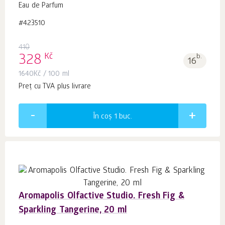
Eau de Parfum
#423510
410
Kč
328
b.
16
1640
Kč
/ 100 ml
Preț cu TVA plus livrare
În coș 1
buc.
Aromapolis Olfactive Studio. Fresh Fig &
Sparkling Tangerine, 20 ml