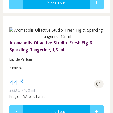
În coș 1
buc.
Aromapolis Olfactive Studio. Fresh Fig &
Sparkling Tangerine, 1,5 ml
Eau de Parfum
#108176
Kč
44
b.
0
2933
Kč
/ 100 ml
Preț cu TVA plus livrare
În coș 1
buc.