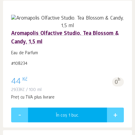
Aromapolis Olfactive Studio. Tea Blossom &
Candy, 1,5 ml
Eau de Parfum
#108234
Kč
44
b.
0
2933
Kč
/ 100 ml
Preț cu TVA plus livrare
În coș 1
buc.