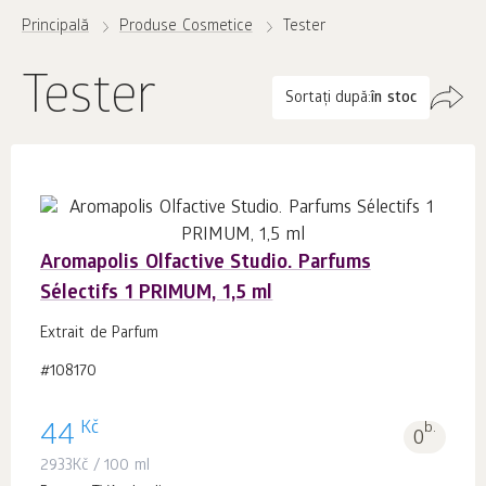
Principală
Produse Cosmetice
Tester
Tester
Sortați după:
în stoc
Aromapolis Olfactive Studio. Parfums
Sélectifs 1 PRIMUM, 1,5 ml
Extrait de Parfum
#108170
Kč
44
b.
0
2933
Kč
/ 100 ml