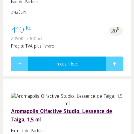
Eau de Parfum
#423511
Kč
410
b.
20
2050
Kč
/ 100 ml
Preț cu TVA plus livrare
În coș 1
buc.
Aromapolis Olfactive Studio. L'essence de
Taiga, 1,5 ml
Extrait de Parfum