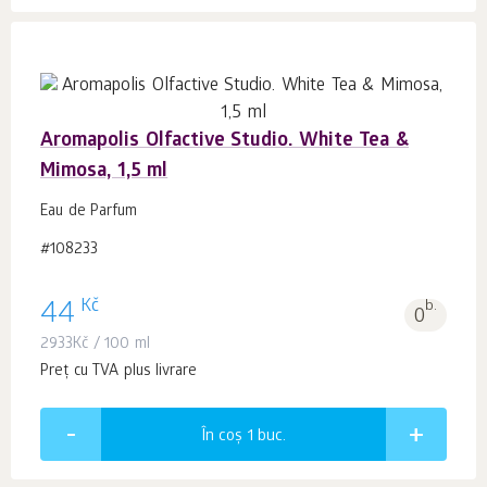
Aromapolis Olfactive Studio. White Tea &
Mimosa, 1,5 ml
Eau de Parfum
#108233
Kč
44
b.
0
2933
Kč
/ 100 ml
Preț cu TVA plus livrare
În coș 1
buc.