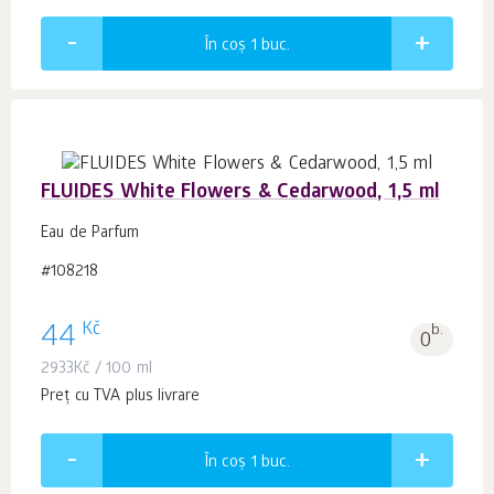
În coș 1
buc.
FLUIDES White Flowers & Cedarwood, 1,5 ml
Eau de Parfum
#108218
Kč
44
b.
0
2933
Kč
/ 100 ml
Preț cu TVA plus livrare
În coș 1
buc.