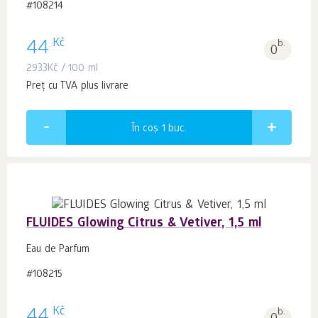
#108214
Kč
44
b.
0
2933
Kč
/ 100 ml
Preț cu TVA plus livrare
În coș 1
buc.
FLUIDES Glowing Citrus & Vetiver, 1,5 ml
Eau de Parfum
#108215
Kč
b.