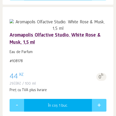
Aromapolis Olfactive Studio. White Rose &
Musk, 1,5 ml
Eau de Parfum
#108178
Kč
44
b.
0
2933
Kč
/ 100 ml
Preț cu TVA plus livrare
În coș 1
buc.