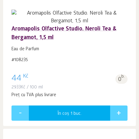
Aromapolis Olfactive Studio. Neroli Tea &
Bergamot, 1,5 ml
Eau de Parfum
#108235
Kč
44
b.
0
2933
Kč
/ 100 ml
Preț cu TVA plus livrare
În coș 1
buc.