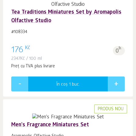
Tea Traditions Miniatures Set by Aromapolis
Olfactive Studio
#108334
Kč
176
b.
0
2347
Kč
/ 100 ml
Preț cu TVA plus livrare
În coș 1
buc.
PRODUS NOU
Men's Fragrance Miniatures Set