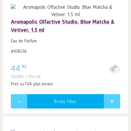
Aromapolis Olfactive Studio. Blue Matcha &
Vetiver, 1,5 ml
Eau de Parfum
#108236
Kč
44
b.
0
2933
Kč
/ 100 ml
Preț cu TVA plus livrare
În coș 1
buc.