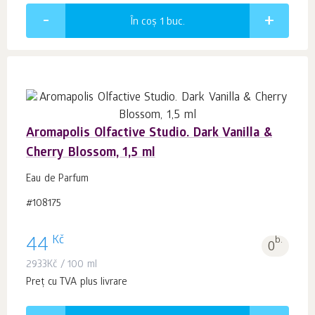
În coș 1
buc.
Aromapolis Olfactive Studio. Dark Vanilla &
Cherry Blossom, 1,5 ml
Eau de Parfum
#108175
Kč
44
b.
0
2933
Kč
/ 100 ml
Preț cu TVA plus livrare