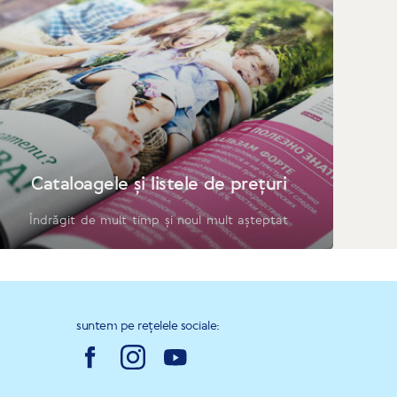
Cataloagele și listele de prețuri
Îndrăgit de mult timp și noul mult așteptat
suntem pe rețelele sociale: