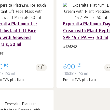
ralta Platinum. Ice
Experalta Platinum. Da
În coș 1
buc.
În coș 1
buc.
h Instant Lift Face
Cream with Plant Pept
k with Seaweed
SPF 15 / PA +++, 50 ml
rals, 50 ml
#426292
291
Kč
Kč
0
b.
690
10
3
č
/ 100 ml
1380
Kč
/ 100 ml
u TVA plus livrare
Preț cu TVA plus livrare