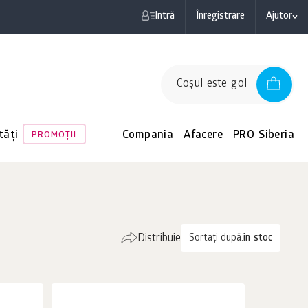
Intră
Înregistrare
Ajutor
Coşul este gol
tăți
Compania
Afacere
PRO Siberia
PROMOŢII
Distribuie
Sortați după:
în stoc