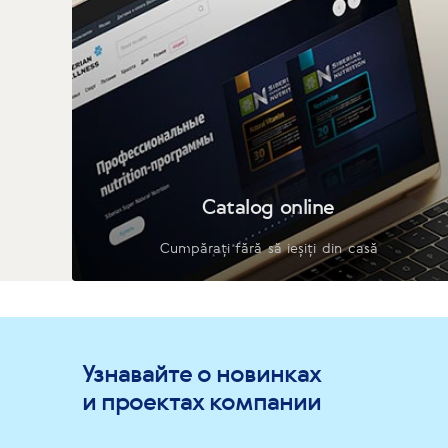
Catalog online
Cumpărați fără să ieșiți din casă
Узнавайте о новинках
и проектах компании