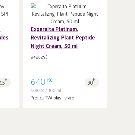
y
Experalta Platinum.
În coș 1
buc.
ides
Revitalizing Plant Peptide
Night Cream, 50 ml
#426293
Kč
b.
640
b.
2.5
30
1280
Kč
/ 100 ml
Preț cu TVA plus livrare