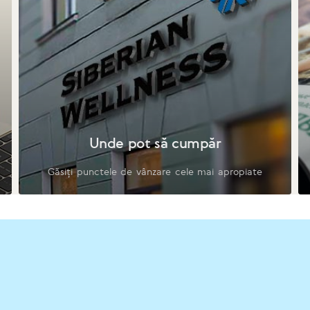
Unde pot să cumpăr
Găsiți punctele de vânzare cele mai apropiate