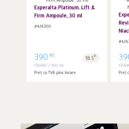
Experalta Platinum. Lift &
Expe
Firm Ampoule, 30 ml
În coș 1
buc.
Revi
#426300
Niac
#426
Kč
390
b.
39
18.5
1300
Kč
/ 100 ml
1300
Preț cu TVA plus livrare
Preț c