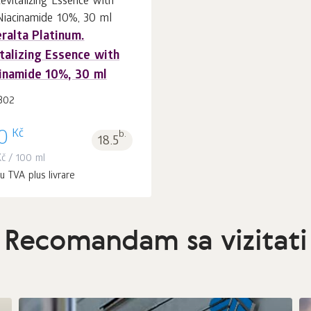
ralta Platinum.
În coș 1
buc.
talizing Essence with
inamide 10%, 30 ml
302
Kč
0
b.
18.5
Kč
/ 100 ml
u TVA plus livrare
Recomandam sa vizitati