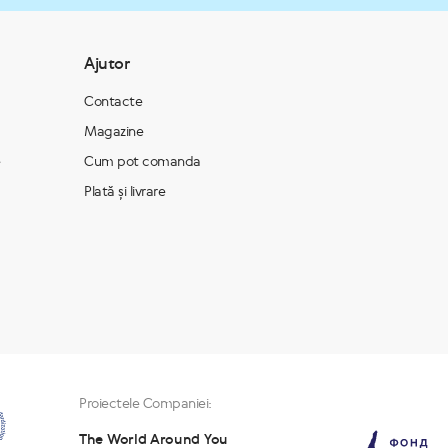
Ajutor
Contacte
Magazine
e
Cum pot comanda
Plată și livrare
Proiectele Companiei:
The World Around You