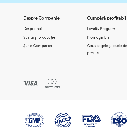
Despre Companie
Cumpără profitabil
Despre noi
Loyalty Program
Știință și producție
Promoția lunii
Știrile Companiei
Cataloagele și listele d
prețuri