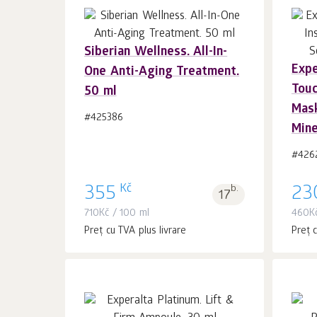
Siberian Wellness. All-In-
Expe
One Anti-Aging Treatment.
În coș 1
buc.
Touc
50 ml
Mas
#425386
Mine
#426
Kč
355
b.
23
17
710
Kč
/ 100 ml
460
K
Preț cu TVA plus livrare
Preț c