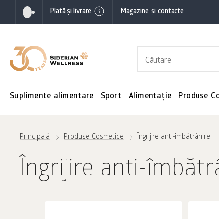
Plată și livrare
Magazine și contacte
Suplimente alimentare
Sport
Alimentație
Produse C
Principală
Produse Cosmetice
Îngrijire anti-îmbătrânire
Îngrijire anti-îmbătr