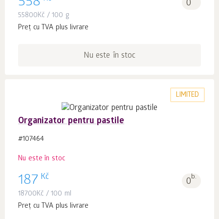
558
0
55800
Kč
/ 100 g
Preț cu TVA plus livrare
Nu este în stoc
LIMITED
Organizator pentru pastile
#107464
Nu este în stoc
Kč
187
b.
0
18700
Kč
/ 100 ml
Preț cu TVA plus livrare