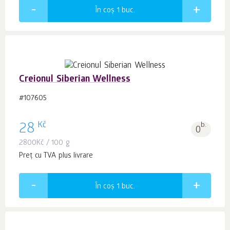
În coș 1
buc.
Creionul Siberian Wellness
#107605
Kč
28
b.
0
2800
Kč
/ 100 g
Preț cu TVA plus livrare
În coș 1
buc.