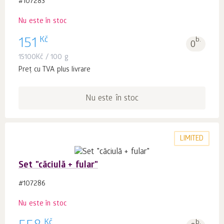
#107283
Nu este în stoc
Kč
151
b.
0
15100
Kč
/ 100 g
Preț cu TVA plus livrare
Nu este în stoc
LIMITED
Set "căciulă + fular"
#107286
Nu este în stoc
Kč
b.