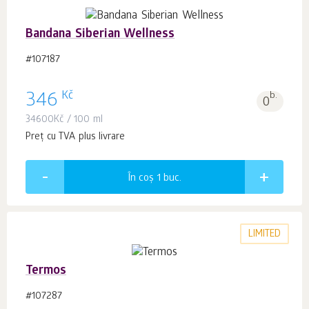
Bandana Siberian Wellness
#107187
Kč
346
b.
0
34600
Kč
/ 100 ml
Preț cu TVA plus livrare
În coș 1
buc.
LIMITED
Termos
#107287