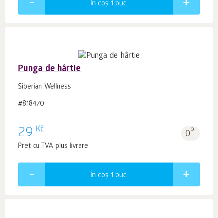
În coș 1
buc.
Punga de hârtie
Siberian Wellness
#818470
Kč
29
b.
0
Preț cu TVA plus livrare
În coș 1
buc.