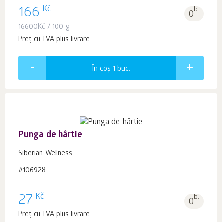
Kč
166
b.
0
16600
Kč
/ 100 g
Preț cu TVA plus livrare
În coș 1
buc.
Punga de hârtie
Siberian Wellness
#106928
Kč
27
b.
0
Preț cu TVA plus livrare