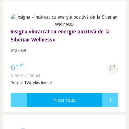
Insigna «Încărcat cu energie pozitivă de la
Siberian Wellness»
#107059
Kč
61
b.
0
6100
Kč
/ 100 ml
Preț cu TVA plus livrare
În coș 1
buc.