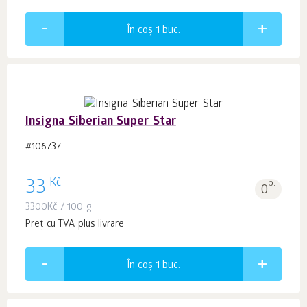
În coș 1
buc.
Insigna Siberian Super Star
#106737
Kč
33
b.
0
3300
Kč
/ 100 g
Preț cu TVA plus livrare
În coș 1
buc.