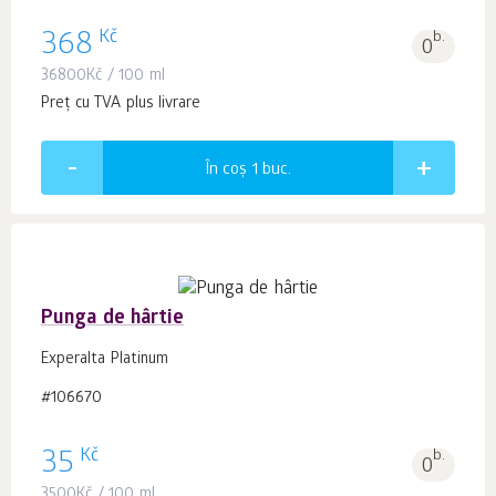
Kč
368
b.
0
36800
Kč
/ 100 ml
Preț cu TVA plus livrare
În coș 1
buc.
Punga de hârtie
Experalta Platinum
#106670
Kč
35
b.
0
3500
Kč
/ 100 ml