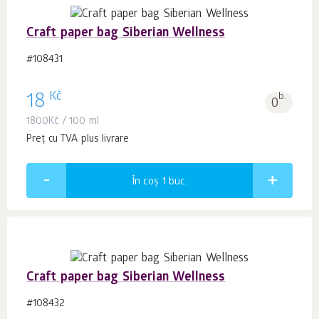
Craft paper bag Siberian Wellness
#108431
Kč
18
b.
0
1800
Kč
/ 100 ml
Preț cu TVA plus livrare
În coș 1
buc.
Craft paper bag Siberian Wellness
#108432