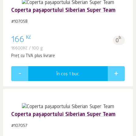
Coperta pașaportului Siberian Super Team
#107058
Kč
166
b.
0
16600
Kč
/ 100 g
Preț cu TVA plus livrare
În coș 1
buc.
Coperta pașaportului Siberian Super Team
#107057