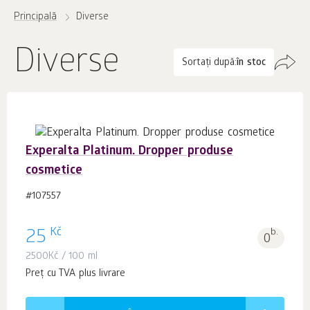
Principală
Diverse
Diverse
Sortați după:
în stoc
Experalta Platinum. Dropper produse
cosmetice
#107557
Kč
25
b.
0
2500
Kč
/ 100 ml
Preț cu TVA plus livrare