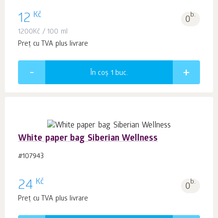
Kč
12
b.
0
1200
Kč
/ 100 ml
Preț cu TVA plus livrare
În coș 1
buc.
White paper bag Siberian Wellness
#107943
Kč
24
b.
0
Preț cu TVA plus livrare