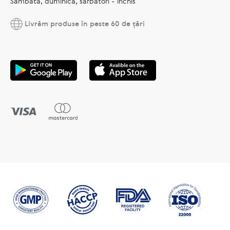
Sâmbătă, duminică, sărbători - închis
Livrăm produse în peste 60 de țări