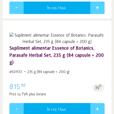
În coș 1
buc.
Supliment alimentar Essence of Botanics.
Parasafe Herbal Set, 235 g (84 capsule + 200
g)
#501172
235 g (84 capsule + 200 g)
Kč
815
b.
39
Preț cu TVA plus livrare
În coș 1
buc.