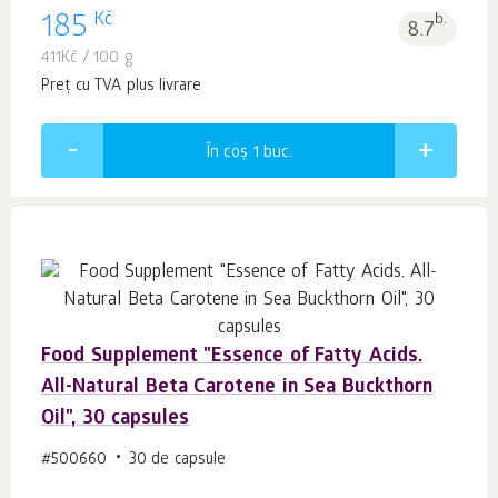
Kč
185
b.
8.7
411
Kč
/ 100 g
Preț cu TVA plus livrare
În coș 1
buc.
Food Supplement "Essence of Fatty Acids.
All-Natural Beta Carotene in Sea Buckthorn
Oil", 30 capsules
#500660
30 de capsule