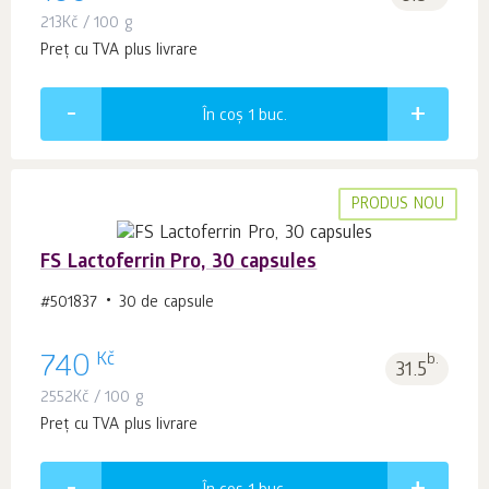
213
Kč
/ 100 g
Preț cu TVA plus livrare
În coș 1
buc.
PRODUS NOU
FS Lactoferrin Pro, 30 capsules
#501837
30 de capsule
Kč
740
b.
31.5
2552
Kč
/ 100 g
Preț cu TVA plus livrare