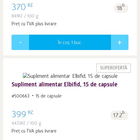
Kč
370
b.
18
841
Kč
/ 100 g
Preț cu TVA plus livrare
În coș 1
buc.
SUPEROFERTĂ
Supliment alimentar Elbifid, 15 de capsule
#500663
15 de capsule
Kč
399
b.
17.2
4433
Kč
/ 100 g
Preț cu TVA plus livrare