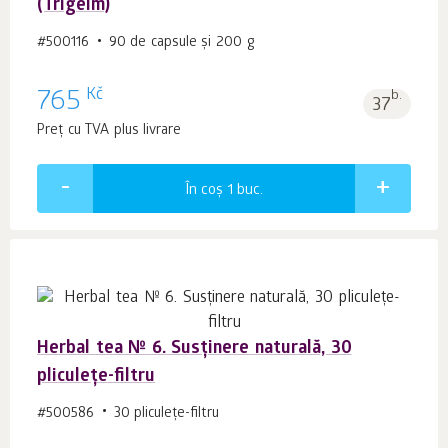
(Trigelm)
#500116
90 de capsule și 200 g
Kč
765
b.
37
Preț cu TVA plus livrare
În coș 1
buc.
Herbal tea № 6. Susținere naturală, 30
pliculețe-filtru
#500586
30 pliculeţe-filtru