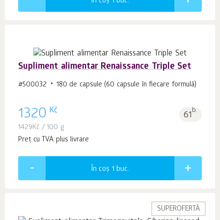
În coș 1
buc.
Supliment alimentar Renaissance Triple Set
#500032
180 de capsule (60 capsule în fiecare formulă)
Kč
1320
b.
61
1429
Kč
/ 100 g
Preț cu TVA plus livrare
În coș 1
buc.
SUPEROFERTĂ