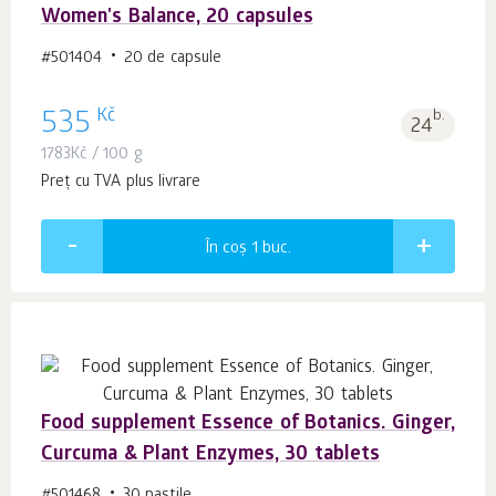
Women's Balance, 20 capsules
#501404
20 de capsule
Kč
535
b.
24
1783
Kč
/ 100 g
Preț cu TVA plus livrare
În coș 1
buc.
Food supplement Essence of Botanics. Ginger,
Curcuma & Plant Enzymes, 30 tablets