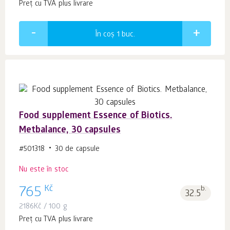
Preț cu TVA plus livrare
În coș 1
buc.
Food supplement Essence of Biotics.
Metbalance, 30 capsules
#501318
30 de capsule
Nu este în stoc
Kč
765
b.
32.5
2186
Kč
/ 100 g
Preț cu TVA plus livrare