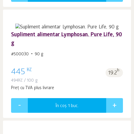
Supliment alimentar Lymphosan. Pure Life, 90
g
#500030
90 g
Kč
445
b.
19.2
494
Kč
/ 100 g
Preț cu TVA plus livrare
În coș 1
buc.