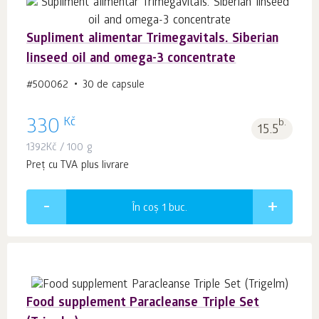
Supliment alimentar Trimegavitals. Siberian
linseed oil and omega-3 concentrate
#500062
30 de capsule
Kč
330
b.
15.5
1392
Kč
/ 100 g
Preț cu TVA plus livrare
În coș 1
buc.
Food supplement Paracleanse Triple Set