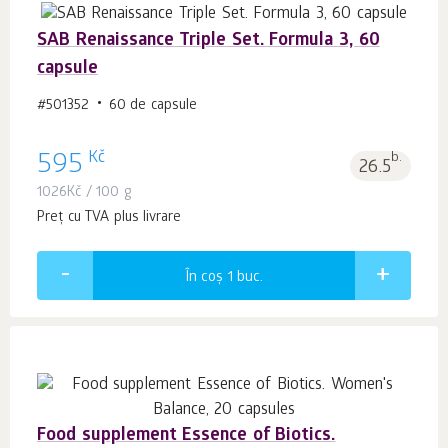
SAB Renaissance Triple Set. Formula 3, 60
capsule
#501352
60 de capsule
Kč
595
b.
26.5
1026
Kč
/ 100 g
Preț cu TVA plus livrare
În coș 1
buc.
Food supplement Essence of Biotics.