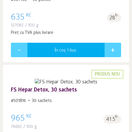
#501468
30 pastile
Kč
635
b.
28
1270
Kč
/ 100 g
Preț cu TVA plus livrare
În coș 1
buc.
PRODUS NOU
FS Hepar Detox, 30 sachets
#501816
30 sachets
Kč
965
b.
41.5
766
Kč
/ 100 g