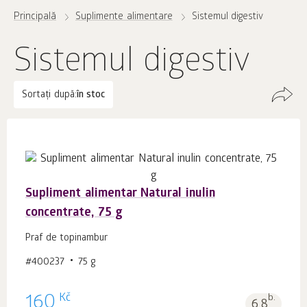
Principală
Suplimente alimentare
Sistemul digestiv
Sistemul digestiv
Sortați după:
în stoc
Supliment alimentar Natural inulin
concentrate, 75 g
Praf de topinambur
#400237
75 g
Kč
160
b.
6.8