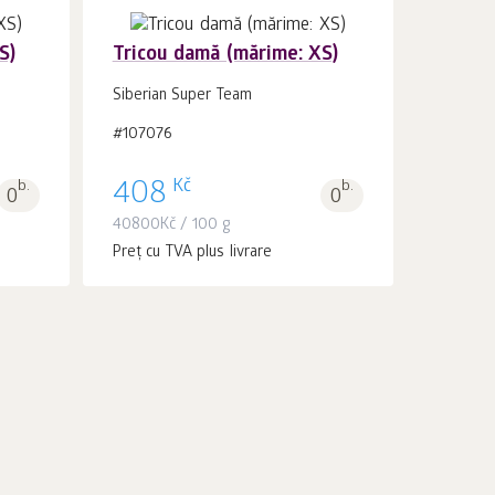
S)
Tricou damă (mărime: XS)
Siberian Super Team
#107076
În coș 1
buc.
Kč
b.
408
b.
0
0
40800
Kč
/ 100 g
Preț cu TVA plus livrare