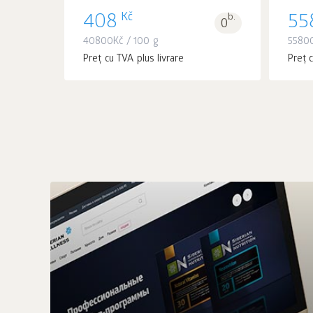
Kč
408
b.
55
0
40800
Kč
/ 100 g
5580
Preț cu TVA plus livrare
Preț c