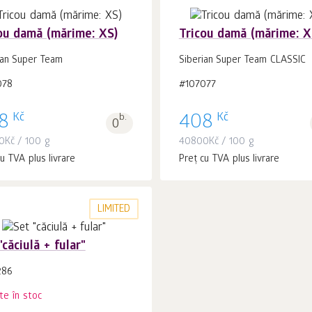
ou damă (mărime: XS)
Tricou damă (mărime: X
ian Super Team
Siberian Super Team CLASSIC
078
#107077
În coș 1
buc.
În coș 1
buc.
Kč
Kč
8
b.
408
0
0
Kč
/ 100 g
40800
Kč
/ 100 g
u TVA plus livrare
Preț cu TVA plus livrare
LIMITED
"căciulă + fular"
286
te în stoc