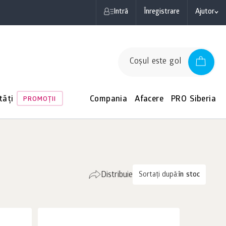
Intră
Înregistrare
Ajutor
Coşul este gol
tăți
Compania
Afacere
PRO Siberia
PROMOŢII
Distribuie
Sortați după:
în stoc