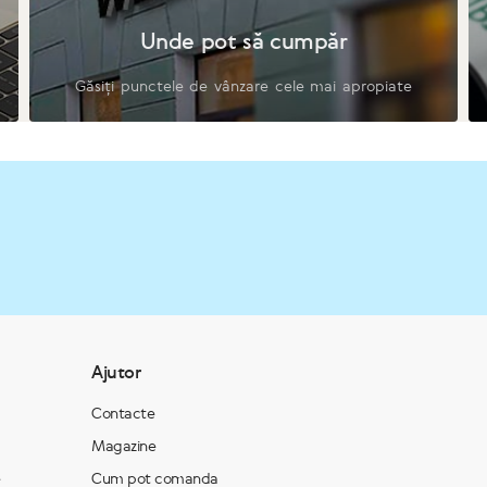
Unde pot să cumpăr
Găsiți punctele de vânzare cele mai apropiate
Ajutor
Contacte
Magazine
e
Cum pot comanda