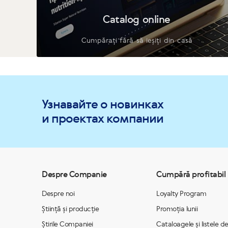
Catalog online
Cumpărați fără să ieșiți din casă
Узнавайте о новинках
и проектах компании
Despre Companie
Cumpără profitabil
Despre noi
Loyalty Program
Știință și producție
Promoția lunii
Știrile Companiei
Cataloagele și listele d