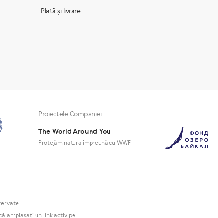
Plată și livrare
Proiectele Companiei:
The World Around You
Protejăm natura împreună cu WWF
zervate.
că amplasați un link activ pe