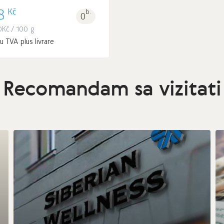
Kč
8
b.
0
0
Kč
/ 100 g
u TVA plus livrare
Recomandam sa vizitati