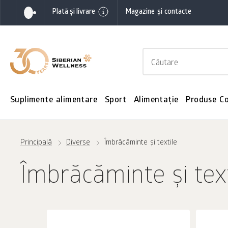
Plată și livrare
Magazine și contacte
Suplimente alimentare
Sport
Alimentație
Produse C
Principală
Diverse
Îmbrăcăminte și textile
Îmbrăcăminte și text