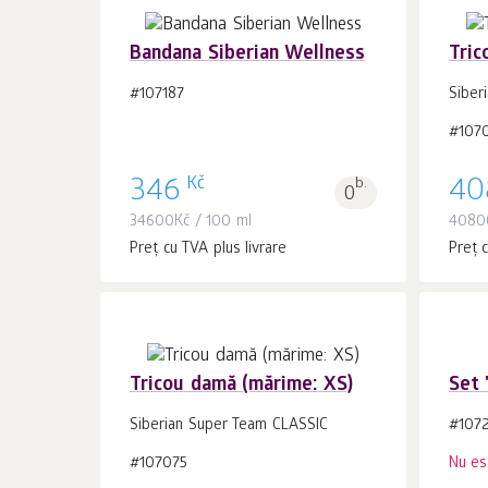
Bandana Siberian Wellness
Tric
#107187
Siber
#107
În coș 1
buc.
Kč
346
b.
40
0
34600
Kč
/ 100 ml
4080
Preț cu TVA plus livrare
Preț c
Tricou damă (mărime: XS)
Set 
Siberian Super Team CLASSIC
#107
#107075
Nu es
În coș 1
buc.