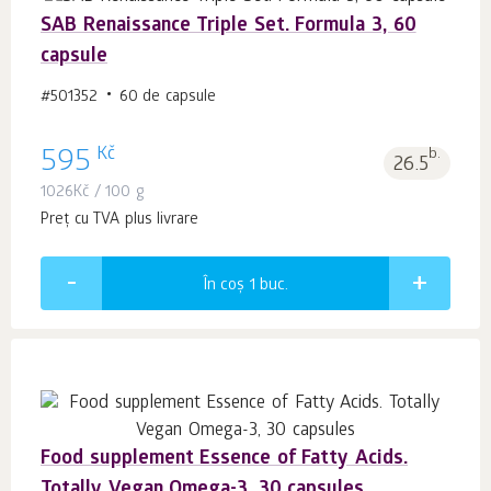
SAB Renaissance Triple Set. Formula 3, 60
capsule
#501352
60 de capsule
Kč
595
b.
26.5
1026
Kč
/ 100 g
Preț cu TVA plus livrare
În coș 1
buc.
Food supplement Essence of Fatty Acids.
Totally Vegan Omega-3, 30 capsules