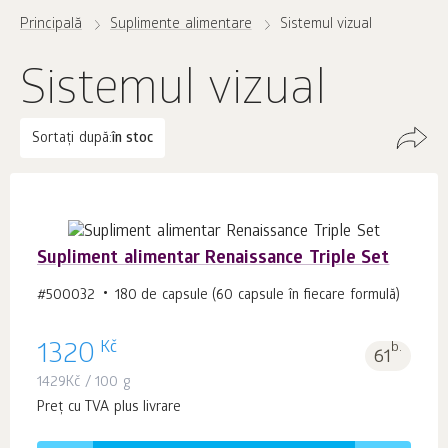
Principală
Suplimente alimentare
Sistemul vizual
Sistemul vizual
Sortați după:
în stoc
Supliment alimentar Renaissance Triple Set
#500032
180 de capsule (60 capsule în fiecare formulă)
Kč
1320
b.
61
1429
Kč
/ 100 g
Preț cu TVA plus livrare