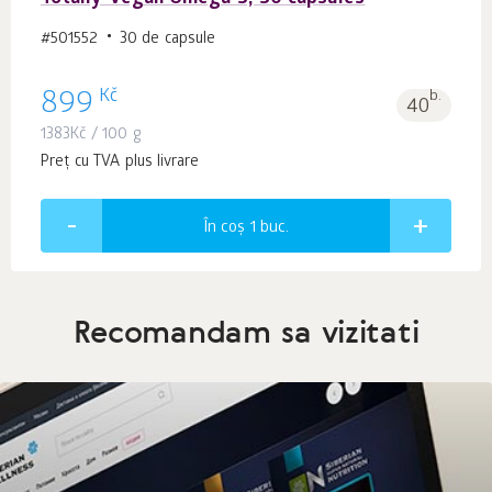
#501552
30 de capsule
Kč
899
b.
40
1383
Kč
/ 100 g
Preț cu TVA plus livrare
În coș 1
buc.
Recomandam sa vizitati