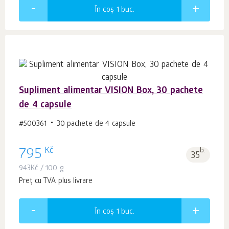
În coș 1
buc.
Supliment alimentar VISION Box, 30 pachete
de 4 capsule
#500361
30 pachete de 4 capsule
Kč
795
b.
35
943
Kč
/ 100 g
Preț cu TVA plus livrare
În coș 1
buc.