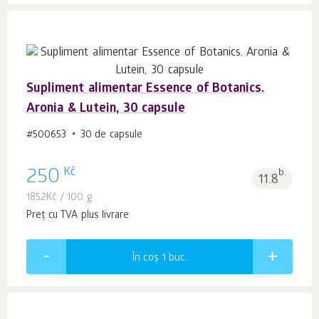
Supliment alimentar Essence of Botanics.
Aronia & Lutein, 30 capsule
#500653
30 de capsule
Kč
250
b.
11.8
1852
Kč
/ 100 g
Preț cu TVA plus livrare
În coș 1
buc.