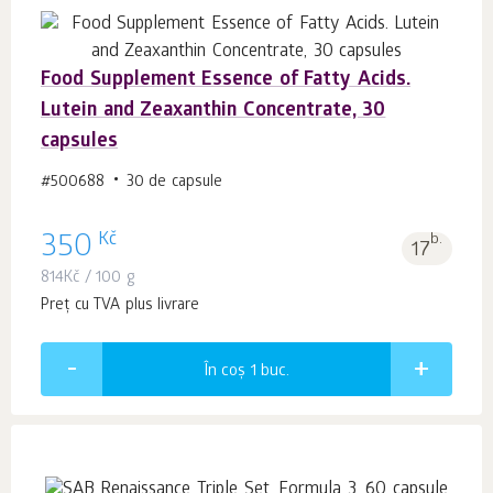
Food Supplement Essence of Fatty Acids.
Lutein and Zeaxanthin Concentrate, 30
capsules
#500688
30 de capsule
Kč
350
b.
17
814
Kč
/ 100 g
Preț cu TVA plus livrare
În coș 1
buc.