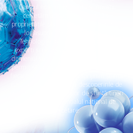
Centrul nostru de Știință și Inovații
cercetăm activitatea biologică și
proprietățile plantelor, precum și efectul
lor asupra organismului uman.
Tehnologiile avansate, cei mai buni
experți și cercetătorii cu experiență în
domeniul substanțelor biologic active ne
permit să lansăm produse inovatoare în
fiecare an. În același timp sprijinim știința
rusă, aplicăm în practică descoperirile de
perspectivă ale oamenilor de știință tineri
și dezvoltăm potențialul național de
cercetare.