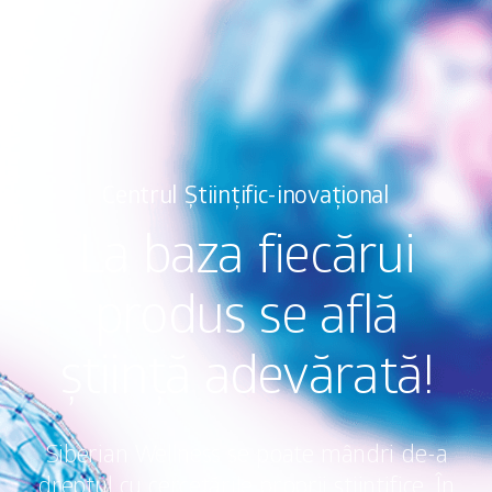
Centrul Științific-inovațional
La baza fiecărui
produs se află
știință adevărată!
Siberian Wellness se poate mândri de-a
dreptul cu cercetările proprii științifice. În