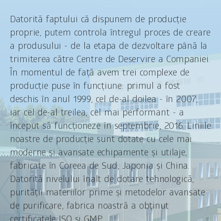
Datorită faptului că dispunem de producție
proprie, putem controla întregul proces de creare
a produsului - de la etapa de dezvoltare până la
trimiterea către Centre de Deservire a Companiei.
În momentul de față avem trei complexe de
producție puse în funcțiune: primul a fost
deschis în anul 1999, cel de-al doilea - în 2007,
iar cel de-al treilea, cel mai performant - a
început să funcționeze în septembrie, 2016. Liniile
noastre de producție sunt dotate cu cele mai
moderne și avansate echipamente și utilaje,
fabricate în Coreea de Sud, Japonia și China.
Datorită nivelului înalt de dotare tehnologică,
purității materiilor prime și metodelor avansate
de purificare, fabrica noastră a obținut
certificatele ISO și GMP.