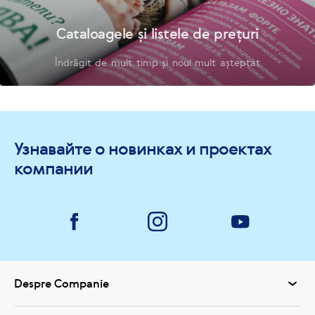
Cataloagele și listele de prețuri
Îndrăgit de mult timp și noul mult așteptat
Узнавайте о новинках и проектах
компании
Despre Companie