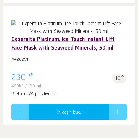
Experalta Platinum. Ice Touch Instant Lift
Face Mask with Seaweed Minerals, 50 ml
#426291
Kč
230
b.
10
460
Kč
/ 100 ml
Preț cu TVA plus livrare
În coș 1
buc.