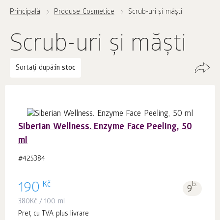
Principală
Produse Cosmetice
Scrub-uri și măști
Scrub-uri și măști
Sortați după:
în stoc
Siberian Wellness. Enzyme Face Peeling, 50
ml
#425384
Kč
190
b.
9
380
Kč
/ 100 ml
Preț cu TVA plus livrare