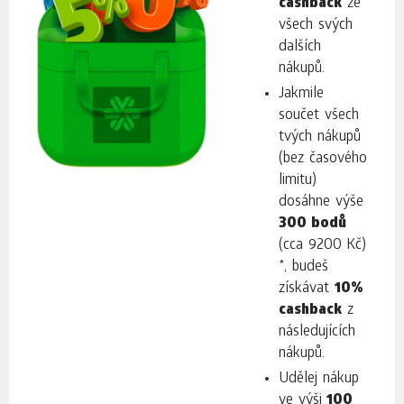
cashback
ze
všech svých
dalších
nákupů.
Jakmile
součet všech
tvých nákupů
(bez časového
limitu)
dosáhne výše
300 bodů
(cca 9200 Kč)
*, budeš
získávat
10%
cashback
z
následujících
nákupů.
Udělej nákup
ve výši
100