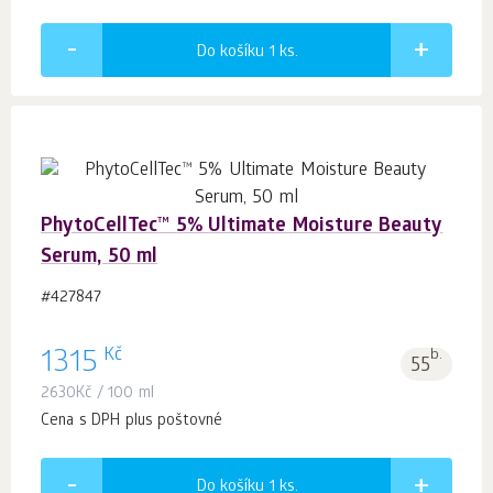
Do košíku 1
ks.
PhytoCellTec™ 5% Ultimate Moisture Beauty
Serum, 50 ml
#427847
Kč
1315
b.
55
2630
Kč
/ 100 ml
Cena s DPH plus poštovné
Do košíku 1
ks.