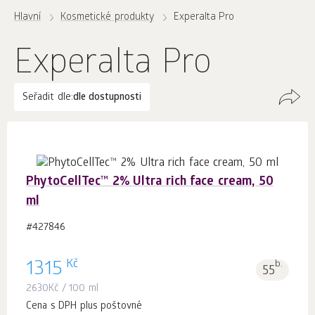
Hlavní
Kosmetické produkty
Experalta Pro
Experalta Pro
Seřadit dle:
dle dostupnosti
PhytoCellTec™ 2% Ultra rich face cream, 50
ml
#427846
Kč
1315
b.
55
2630
Kč
/ 100 ml
Cena s DPH plus poštovné