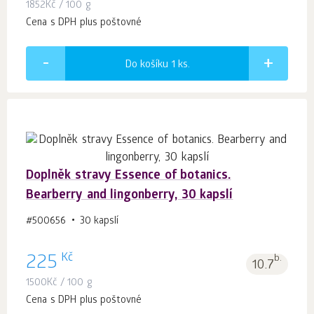
1852
Kč
/ 100 g
Cena s DPH plus poštovné
Do košíku 1
ks.
Doplněk stravy Essence of botanics.
Bearberry and lingonberry, 30 kapslí
#500656
30 kapslí
Kč
225
b.
10.7
1500
Kč
/ 100 g
Cena s DPH plus poštovné