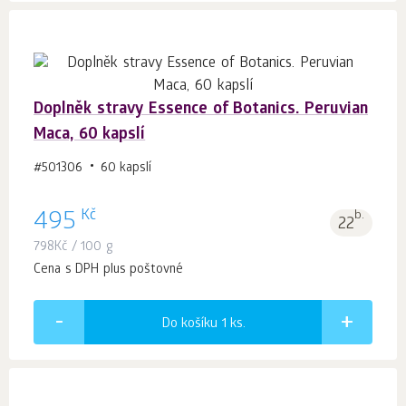
Doplněk stravy Essence of Botanics. Peruvian
Maca, 60 kapslí
#501306
60 kapslí
Kč
495
b.
22
798
Kč
/ 100 g
Cena s DPH plus poštovné
Do košíku 1
ks.