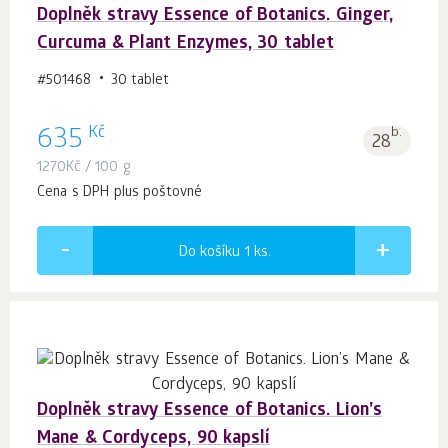
Doplněk stravy Essence of Botanics. Ginger,
Curcuma & Plant Enzymes, 30 tablet
#501468
30 tablet
Kč
635
b.
28
1270
Kč
/ 100 g
Cena s DPH plus poštovné
Do košíku 1
ks.
Doplněk stravy Essence of Botanics. Lion’s
Mane & Сordyceps, 90 kapslí