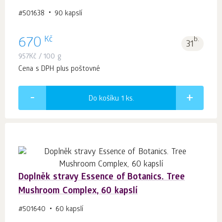
#501638
90 kapslí
Kč
670
b.
31
957
Kč
/ 100 g
Cena s DPH plus poštovné
Do košíku 1
ks.
Doplněk stravy Essence of Botanics. Tree
Mushroom Complex, 60 kapslí
#501640
60 kapslí