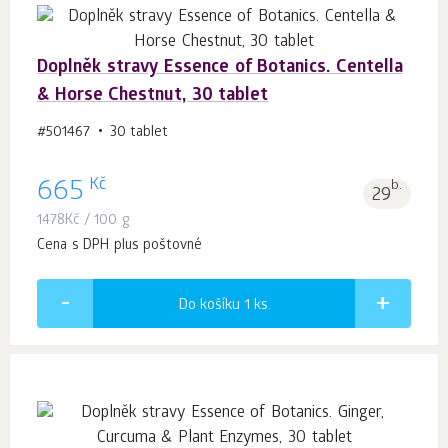
Doplněk stravy Essence of Botanics. Centella
& Horse Chestnut, 30 tablet
#501467
30 tablet
Kč
665
b.
29
1478
Kč
/ 100 g
Cena s DPH plus poštovné
Do košíku 1
ks.