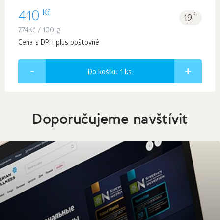
Kč
410
b.
19
774
Kč
/ 100 g
Cena s DPH plus poštovné
Do košíku 1
ks.
Doporučujeme navštívit