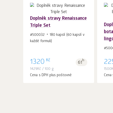
Doplněk stravy Renaissance
Dopl
Triple Set
Do košíku 1
ks.
bota
#500032
180 kapslí (60 kapslí v
ling
každé formuli)
#500
Kč
1320
b.
22
61
1429
Kč
/ 100 g
1500
Cena s DPH plus poštovné
Cena 