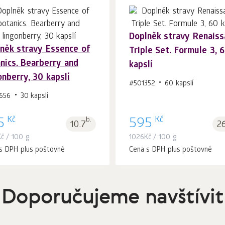
Doplněk stravy Renaiss
něk stravy Essence of
Triple Set. Formule 3, 
Do košíku 1
ks.
Do košíku 1
ks.
nics. Bearberry and
kapslí
onberry, 30 kapslí
#501352
60 kapslí
656
30 kapslí
Kč
Kč
5
b.
595
10.7
2
Kč
/ 100 g
1026
Kč
/ 100 g
s DPH plus poštovné
Cena s DPH plus poštovné
Doporučujeme navštívit