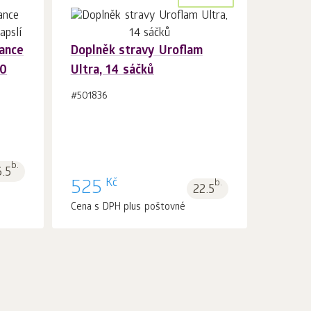
ance
Doplněk stravy Uroflam
60
Ultra, 14 sáčků
Do košíku 1
ks.
#501836
b.
6.5
Kč
525
b.
22.5
Cena s DPH plus poštovné