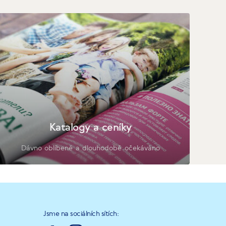
Katalogy a ceníky
Dávno oblíbené a dlouhodobě očekáváno
Jsme na sociálních sítích: